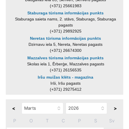
(+371) 25661983
Staburaga tūrisma informācijas punkts
Staburaga saieta nams, 2. stāvs, Staburags, Staburaga
pagasts
(+371) 29892925
Neretas tūrisma informācijas punkts
Dzirnavu iela 5, Nereta, Neretas pagasts
(+371) 26674300
Mazzalves tūrisma informācijas punkts
Skolas iela 1, Ērberģe, Mazzalves pagasts
(+371) 26156535
Iršu muižas klēts - magazīna
Irši, Iršu pagasts
(+371) 29275412
<
>
P
O
T
C
P
S
Sv