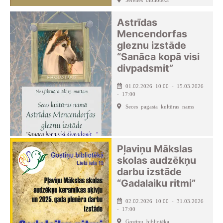
Astrīdas
Mencendorfas
gleznu izstāde
“Sanāca kopā visi
divpadsmit”
01.02.2026 10:00 - 15.03.2026
- 17:00
Seces pagasta kultūras nams
Pļaviņu Mākslas
skolas audzēkņu
darbu izstāde
“Gadalaiku ritmi”
02.02.2026 10:00 - 31.03.2026
- 17:00
Gostiņu bibliotēka