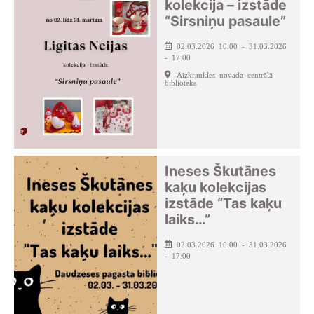
kolekcija – izstāde
“Sirsniņu pasaule”
02.03.2026 10:00 - 31.03.2026
- 17:00
Aizkraukles novada centrālā
bibliotēka
Ineses Škutānes
kaķu kolekcijas
izstāde “Tas kaķu
laiks…”
02.03.2026 10:00 - 31.03.2026
- 17:00