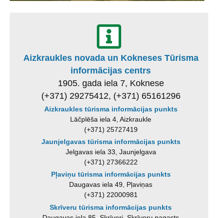
Aizkraukles novada un Kokneses Tūrisma
informācijas centrs
1905. gada iela 7, Koknese
(+371) 29275412, (+371) 65161296
Aizkraukles tūrisma informācijas punkts
Lāčplēša iela 4, Aizkraukle
(+371) 25727419
Jaunjelgavas tūrisma informācijas punkts
Jelgavas iela 33, Jaunjelgava
(+371) 27366222
Pļaviņu tūrisma informācijas punkts
Daugavas iela 49, Pļaviņas
(+371) 22000981
Skrīveru tūrisma informācijas punkts
Daugavas iela 85, Skrīveri, Skrīveru pagasts