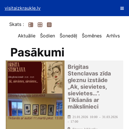
visitaizkraukle.lv
Skats :
Aktuālie
Šodien
Šonedēļ
Šomēnes
Arhīvs
Pasākumi
Brigitas
Stenclavas zīda
gleznu izstāde
„Ak, sievietes,
sievietes…”.
Tikšanās ar
mākslinieci
21.01.2026 10:00 - 31.03.2026
- 17:00
Sērenes bibliotēka