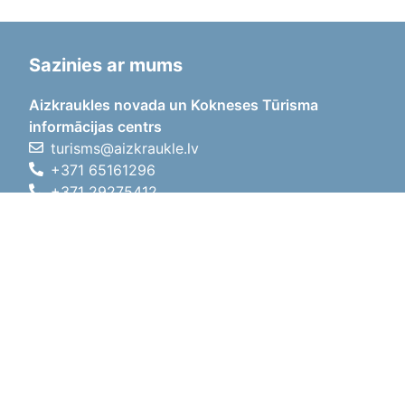
Sazinies ar mums
Aizkraukles novada un Kokneses Tūrisma
informācijas centrs
turisms@aizkraukle.lv
+371 65161296
+371 29275412
1905.gada iela 7, Koknese,
Aizkraukles novads, LV-5113
Darba laiki
Darba laiki
01.05.2026 - 30.09.2026
P, O, T, C, P
09:00 - 18:00
Pusdienu laiks
12:00 - 13:00
S
10:00 - 15:00