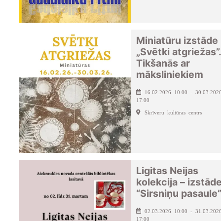
Miniatūru izstāde
„Svētki atgriežas”.
Tikšanās ar
māksliniekiem
16.02.2026 10:00 - 30.03.202
17:00
Skrīveru kultūras centrs
Ligitas Neijas
kolekcija – izstād
“Sirsniņu pasaule
02.03.2026 10:00 - 31.03.202
17:00