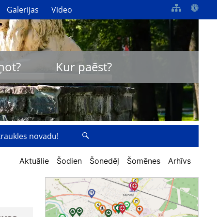
Galerijas
Video
ņot?
Kur paēst?
zkraukles novadu!
Aktuālie
Šodien
Šonedēļ
Šomēnes
Arhīvs