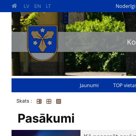
Noderīgi
LV
EN
LT
Ko
Jaunumi
TOP vieta
Skats :
Pasākumi