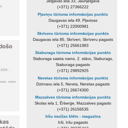
Jelgavas iela 33, Jaunjelgava
lā
(+371) 27366222
Pļaviņu tūrisma informācijas punkts
Daugavas iela 49, Pļaviņas
(+371) 22000981
Skrīveru tūrisma informācijas punkts
Daugavas iela 85, Skrīveri, Skrīveru pagasts
adošo
(+371) 25661983
Staburaga tūrisma informācijas punkts
Staburaga saieta nams, 2. stāvs, Staburags,
Staburaga pagasts
.2026 -
(+371) 29892925
Neretas tūrisma informācijas punkts
jumu centrs
Dzirnavu iela 5, Nereta, Neretas pagasts
(+371) 26674300
Mazzalves tūrisma informācijas punkts
Skolas iela 1, Ērberģe, Mazzalves pagasts
(+371) 26156535
Iršu muižas klēts - magazīna
kas
Irši, Iršu pagasts