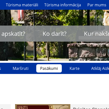
Tūrisma materiāli
Tūrisma informācija
Par mums
 apskatīt?
Ko darīt?
Kur nakš
s
Maršruti
Pasākumi
Karte
Atklāj Ai