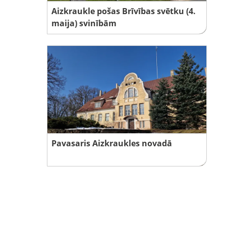
Aizkraukle pošas Brīvības svētku (4.
maija) svinībām
Pavasaris Aizkraukles novadā