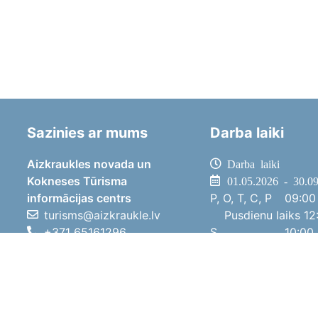
Sazinies ar mums
Darba laiki
Aizkraukles novada un
Darba laiki
Kokneses Tūrisma
01.05.2026 - 30.0
informācijas centrs
P, O, T, C, P
09:00 
turisms@aizkraukle.lv
Pusdienu laiks
12:
+371 65161296
S
10:00 
+371 29275412
Sv
11:00 
1905.gada iela 7, Koknese,
01.10.2025 - 30.0
Aizkraukles novads, LV-5113
P, O, T, C, P
08:00 
Pusdienu laiks
12:
S
10:00 