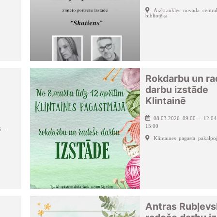
Aizkraukles novada centrā
bibliotēka
Rokdarbu un r
darbu izstāde
Klintainē
08.03.2026 09:00 - 12.04
15:00
6 -
Klintaines pagasta pakalpo
Antras Rubļevs