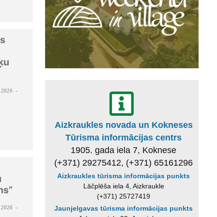
es
ķu
.2026 -
Aizkraukles novada un Kokneses
Tūrisma informācijas centrs
1905. gada iela 7, Koknese
(+371) 29275412, (+371) 65161296
Aizkraukles tūrisma informācijas punkts
u
Lāčplēša iela 4, Aizkraukle
ns”
(+371) 25727419
.2026 -
Jaunjelgavas tūrisma informācijas punkts