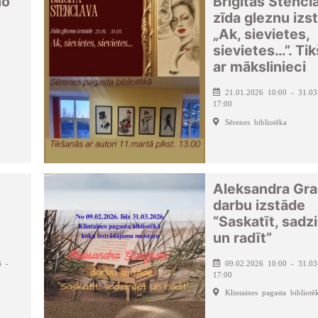
no
Brigitas Stencl
zīda gleznu izs
„Ak, sievietes,
sievietes…”. Ti
ar mākslinieci
21.01.2026 10:00 - 31.03
17:00
Sērenes bibliotēka
Aleksandra Gra
darbu izstāde
“Saskatīt, sadz
un radīt”
6 -
09.02.2026 10:00 - 31.03
17:00
Klintaines pagasta bibliotē