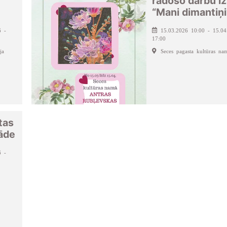
radošo darbu i
“Mani dimantiņi
6 -
15.03.2026 10:00 - 15.04
17:00
ja
Seces pagasta kultūras na
tas
āde
6 -