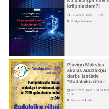
Kā pasargāt sevi 
krāpniekiem?!
17.03.2026 13:00 - 15:00
Pļaviņu bibliotēka
Pļaviņu Mākslas
skolas audzēkņu
darbu izstāde
“Gadalaiku ritmi”
02.02.2026 10:00 - 31.03.202
17:00
Gostiņu bibliotēka