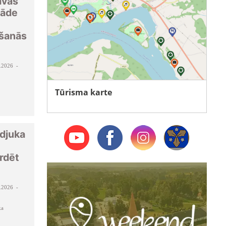
avas
tāde
kšanās
.2026 -
Tūrisma karte
djuka
irdēt
.2026 -
ka