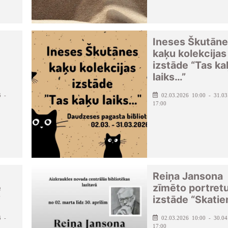
Ineses Škutān
kaķu kolekcijas
izstāde “Tas ka
laiks…”
6 -
02.03.2026 10:00 - 31.03
17:00
Reiņa Jansona
e
zīmēto portret
”
izstāde “Skatie
6 -
02.03.2026 10:00 - 30.04
17:00