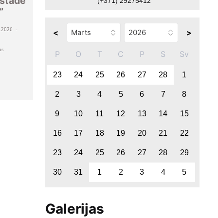
zstāde
(+371) 29275412
”
.2026 -
<
>
ms
P
O
T
C
P
S
Sv
23
24
25
26
27
28
1
2
3
4
5
6
7
8
9
10
11
12
13
14
15
16
17
18
19
20
21
22
23
24
25
26
27
28
29
30
31
1
2
3
4
5
Galerijas