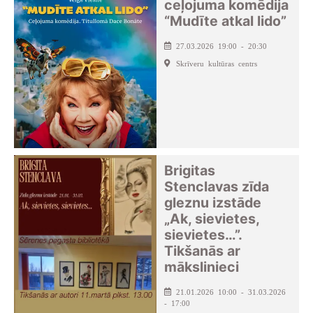
ceļojuma komēdija
“Mudīte atkal lido”
27.03.2026 19:00 - 20:30
Skrīveru kultūras centrs
Brigitas
Stenclavas zīda
gleznu izstāde
„Ak, sievietes,
sievietes…”.
Tikšanās ar
mākslinieci
21.01.2026 10:00 - 31.03.2026
- 17:00