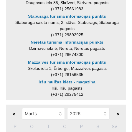
Daugavas iela 85, Skrīveri, Skrīveru pagasts
(+371) 25661983
Staburaga tūrisma informācijas punkts
Staburaga saieta nams, 2. stāvs, Staburags, Staburaga
pagasts
(+371) 29892925
Neretas tūrisma informācijas punkts
Dzirnavu iela 5, Nereta, Neretas pagasts
(+371) 26674300
Mazzalves tūrisma informācijas punkts
Skolas iela 1, Ērberģe, Mazzalves pagasts
(+371) 26156535
Iršu muižas klēts - magazīna
Irši, Iršu pagasts
(+371) 29275412
<
>
P
O
T
C
P
S
Sv