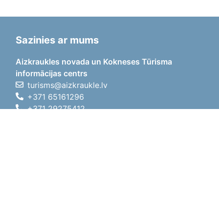
Sazinies ar mums
Aizkraukles novada un Kokneses Tūrisma
informācijas centrs
turisms@aizkraukle.lv
+371 65161296
+371 29275412
1905.gada iela 7, Koknese,
Aizkraukles novads, LV-5113
Darba laiki
Darba laiki
01.05.2026 - 30.09.2026
P, O, T, C, P
09:00 - 18:00
Pusdienu laiks
12:00 - 13:00