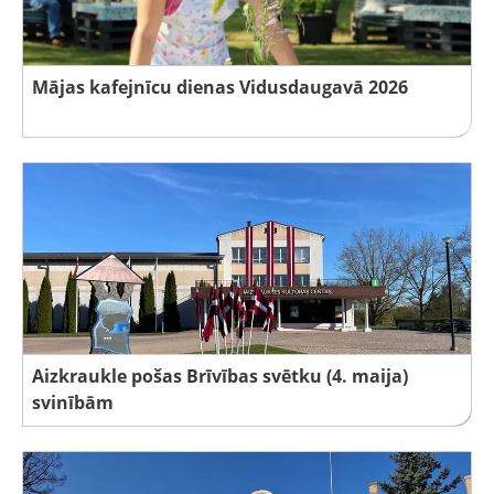
Mājas kafejnīcu dienas Vidusdaugavā 2026
Aizkraukle pošas Brīvības svētku (4. maija)
svinībām