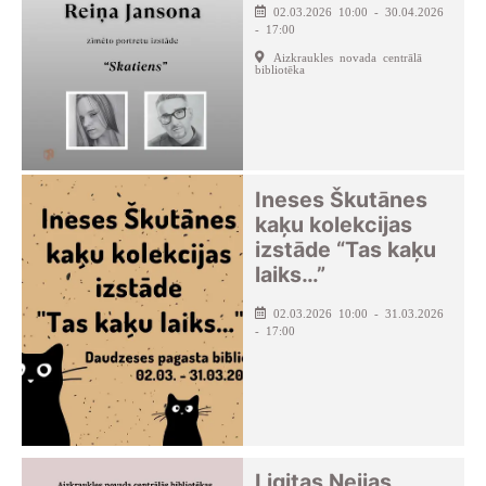
02.03.2026 10:00 - 30.04.2026
- 17:00
Aizkraukles novada centrālā
bibliotēka
Ineses Škutānes
kaķu kolekcijas
izstāde “Tas kaķu
laiks…”
02.03.2026 10:00 - 31.03.2026
- 17:00
Ligitas Neijas