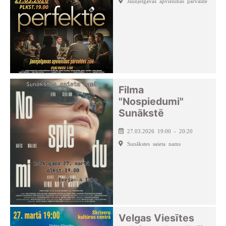
Jaunjelgavas apvienības pārvalde
Filma
"Nospiedumi"
Sunākstē
27.03.2026 19:00 - 20:20
Sunākstes saieta nams
Velgas Viesītes