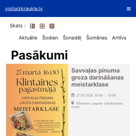
visitaizkraukle.lv
Skats :
Aktuālie
Šodien
Šonedēļ
Šomēnes
Arhīvs
Pasākumi
Savvaļas pinuma
groza darināšanas
meistarklase
27.03.2026 16:00 - 19:00
Klintaines pagasta pakalpojumu
centrs