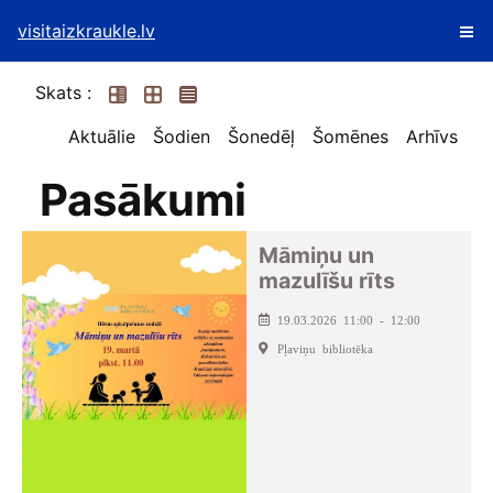
visitaizkraukle.lv
Skats :
Aktuālie
Šodien
Šonedēļ
Šomēnes
Arhīvs
Pasākumi
Māmiņu un
mazulīšu rīts
19.03.2026 11:00 - 12:00
Pļaviņu bibliotēka