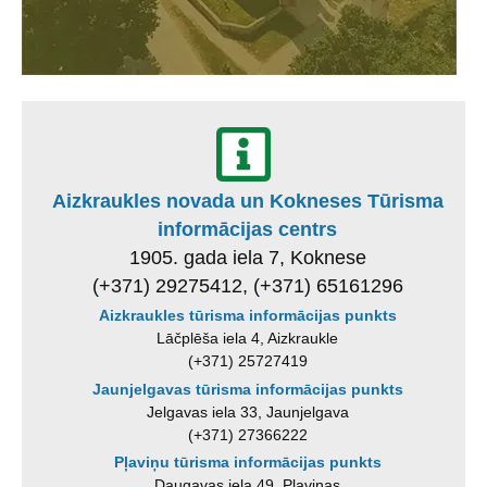
Aizkraukles novada un Kokneses Tūrisma
informācijas centrs
1905. gada iela 7, Koknese
(+371) 29275412, (+371) 65161296
Aizkraukles tūrisma informācijas punkts
Lāčplēša iela 4, Aizkraukle
(+371) 25727419
Jaunjelgavas tūrisma informācijas punkts
Jelgavas iela 33, Jaunjelgava
(+371) 27366222
Pļaviņu tūrisma informācijas punkts
Daugavas iela 49, Pļaviņas