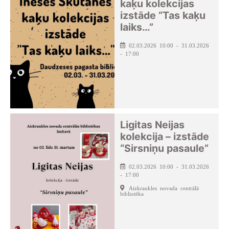
kaķu kolekcijas
izstāde “Tas kaķu
laiks…”
02.03.2026 10:00 - 31.03.2026
- 17:00
Ligitas Neijas
kolekcija – izstāde
“Sirsniņu pasaule”
02.03.2026 10:00 - 31.03.2026
- 17:00
Aizkraukles novada centrālā
bibliotēka