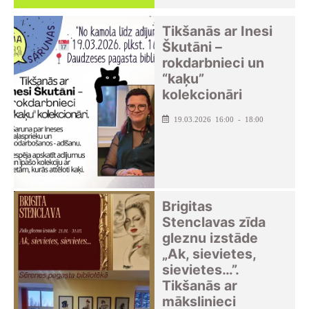
Tikšanās ar Inesi
Škutāni –
rokdarbnieci un
“kaķu”
kolekcionāri
19.03.2026 16:00 - 18:00
Brigitas
Stenclavas zīda
gleznu izstāde
„Ak, sievietes,
sievietes…”.
Tikšanās ar
mākslinieci