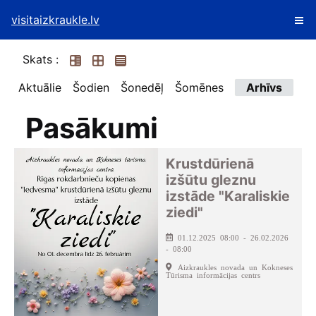
visitaizkraukle.lv
Skats :
Aktuālie
Šodien
Šonedēļ
Šomēnes
Arhīvs
Pasākumi
Krustdūrienā
izšūtu gleznu
izstāde "Karaliskie
ziedi"
01.12.2025 08:00 - 26.02.2026
- 08:00
Aizkraukles novada un Kokneses
Tūrisma informācijas centrs