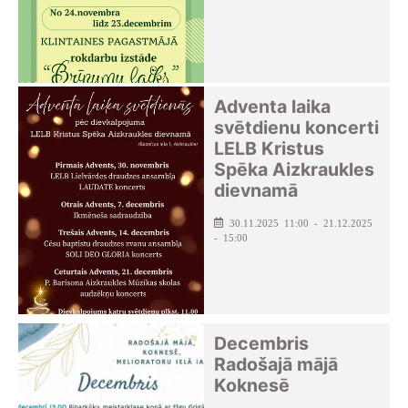
Adventa laika
svētdienu koncerti
LELB Kristus
Spēka Aizkraukles
dievnamā
30.11.2025 11:00 - 21.12.2025
- 15:00
Decembris
Radošajā mājā
Koknesē