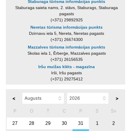
Staburaga tūrisma informācijas punkts
Staburaga saieta nams, 2. stāvs, Staburags, Staburaga
pagasts
(+371) 29892925
Neretas tūrisma informācijas punkts
Dzirnavu iela 5, Nereta, Neretas pagasts
(+371) 26674300
Mazzalves tūrisma informācijas punkts
Skolas iela 1, Ērberģe, Mazzalves pagasts
(+371) 26156535
Iršu muižas klēts - magazīna
Irši, Iršu pagasts
(+371) 29275412
<
>
P
O
T
C
P
S
Sv
27
28
29
30
31
1
2