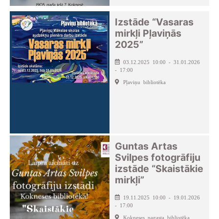
Izstāde “Vasaras
mirkļi Pļaviņās
2025”
03.12.2025 10:00 - 31.01.2026
- 17:00
Pļaviņu bibliotēka
Guntas Artas
Svilpes fotogrāfiju
izstāde “Skaistākie
mirkļi”
19.11.2025 10:00 - 19.01.2026
- 17:00
Kokneses pagasta bibliotēka