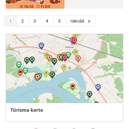
1
2
3
4
5
nākošā
Tūrisma karte