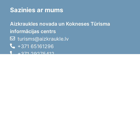
Sazinies ar mums
Aizkraukles novada un Kokneses Tūrisma
informācijas centrs
turisms@aizkraukle.lv
+371 65161296
+371 29275412
1905.gada iela 7, Koknese,
Aizkraukles novads, LV-5113
Darba laiki
Darba laiki
01.05.2026 - 30.09.2026
P, O, T, C, P
09:00 - 18:00
Pusdienu laiks
12:00 - 13:00
S
10:00 - 15:00
Sv
11:00 - 14:00