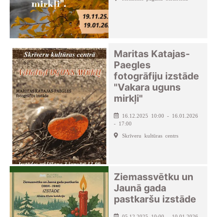
Maritas Katajas-
Paegles
fotogrāfiju izstāde
"Vakara uguns
mirkļi"
16.12.2025 10:00 - 16.01.2026
- 17:00
Skrīveru kultūras centrs
Ziemassvētku un
Jaunā gada
pastkaršu izstāde
05.12.2025 10:00 - 10.01.2026