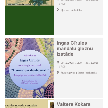
- 17:00
Pļaviņu bibliotēka
Ingas Cīrules
mandalu gleznu
izstāde
09.12.2025 10:00 - 31.12.2025
- 17:00
Jaunjelgavas pilsētas bibliotēka
Valtera Kokara