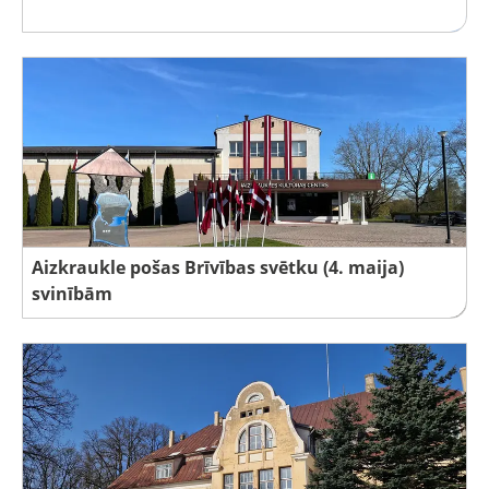
Aizkraukle pošas Brīvības svētku (4. maija)
svinībām