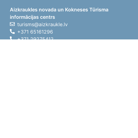
Aizkraukles novada un Kokneses Tūrisma
informācijas centrs
turisms@aizkraukle.lv
+371 65161296
+371 29275412
1905.gada iela 7, Koknese,
Aizkraukles novads, LV-5113
Darba laiki
Darba laiki
01.05.2026 - 30.09.2026
P, O, T, C, P
09:00 - 18:00
Pusdienu laiks
12:00 - 13:00
S
10:00 - 15:00
Sv
11:00 - 14:00
01.10.2025 - 30.04.2026
P, O, T, C, P
08:00 - 17:00
Pusdienu laiks
12:00