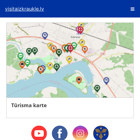
visitaizkraukle.lv
Tūrisma karte