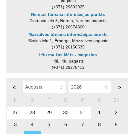
pagasts
(+371) 29892925
Neretas tūrisma informācijas punkts
Dzirnavu iela 5, Nereta, Neretas pagasts
(+371) 26674300
Mazzalves tūrisma informācijas punkts
Skolas iela 1, Ērberģe, Mazzalves pagasts
(+371) 26156535
Iršu muižas klēts - magazīna
Irši, Iršu pagasts
(+371) 29275412
<
>
P
O
T
C
P
S
Sv
27
28
29
30
31
1
2
3
4
5
6
7
8
9