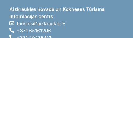
Aizkraukles novada un Kokneses Tūrisma
informācijas centrs
turisms@aizkraukle.lv
+371 65161296
+371 29275412
1905.gada iela 7, Koknese,
Aizkraukles novads, LV-5113
Darba laiki
Darba laiki
01.05.2026 - 30.09.2026
P, O, T, C, P
09:00 - 18:00
Pusdienu laiks
12:00 - 13:00
S
10:00 - 15:00
Sv
11:00 - 14:00
01.10.2025 - 30.04.2026
P, O, T, C, P
08:00 - 17:00
Pusdienu laiks
12:00