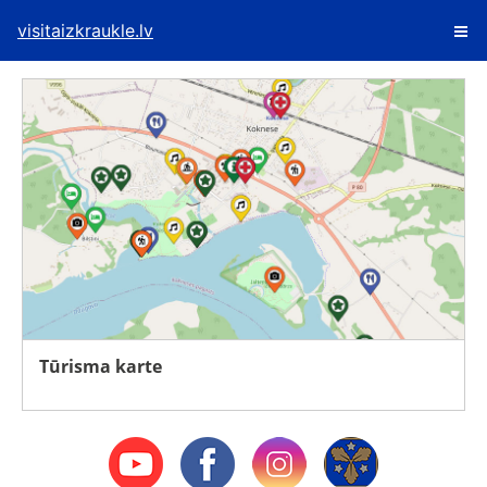
visitaizkraukle.lv
Tūrisma karte