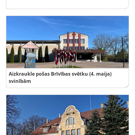
Aizkraukle pošas Brīvības svētku (4. maija)
svinībām