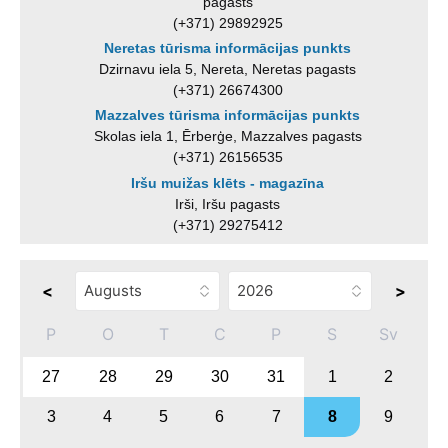
pagasts
(+371) 29892925
Neretas tūrisma informācijas punkts
Dzirnavu iela 5, Nereta, Neretas pagasts
(+371) 26674300
Mazzalves tūrisma informācijas punkts
Skolas iela 1, Ērberģe, Mazzalves pagasts
(+371) 26156535
Iršu muižas klēts - magazīna
Irši, Iršu pagasts
(+371) 29275412
<
>
P
O
T
C
P
S
Sv
27
28
29
30
31
1
2
3
4
5
6
7
8
9