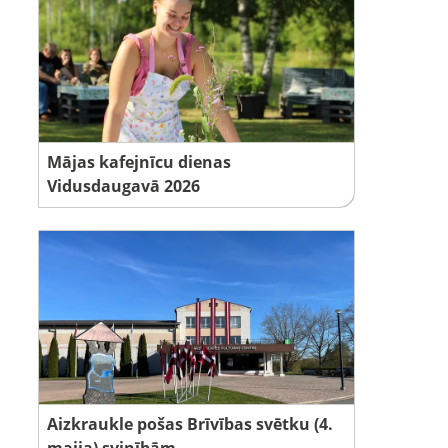
Mājas kafejnīcu dienas
Vidusdaugavā 2026
Aizkraukle pošas Brīvības svētku (4.
maija) svinībām