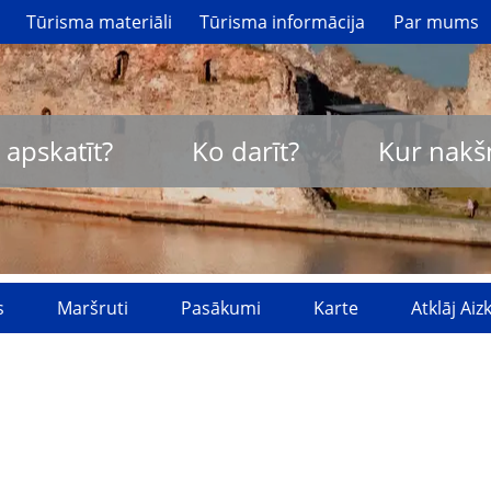
Tūrisma materiāli
Tūrisma informācija
Par mums
 apskatīt?
Ko darīt?
Kur nakš
s
Maršruti
Pasākumi
Karte
Atklāj Ai