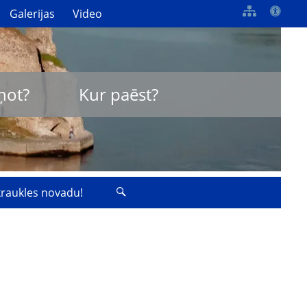
Galerijas
Video
ņot?
Kur paēst?
zkraukles novadu!