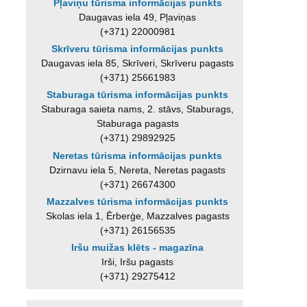
Pļaviņu tūrisma informācijas punkts
Daugavas iela 49, Pļaviņas
(+371) 22000981
Skrīveru tūrisma informācijas punkts
Daugavas iela 85, Skrīveri, Skrīveru pagasts
(+371) 25661983
Staburaga tūrisma informācijas punkts
Staburaga saieta nams, 2. stāvs, Staburags,
Staburaga pagasts
(+371) 29892925
Neretas tūrisma informācijas punkts
Dzirnavu iela 5, Nereta, Neretas pagasts
(+371) 26674300
Mazzalves tūrisma informācijas punkts
Skolas iela 1, Ērberģe, Mazzalves pagasts
(+371) 26156535
Iršu muižas klēts - magazīna
Irši, Iršu pagasts
(+371) 29275412