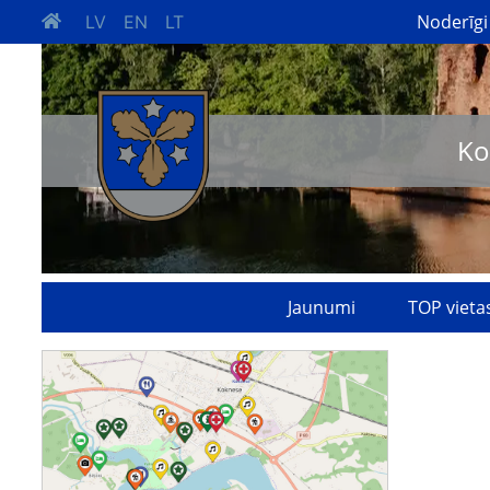
Noderīgi
LV
EN
LT
Ko
Jaunumi
TOP vieta