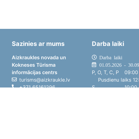
Sazinies ar mums
Darba laiki
Aizkraukles novada un
Darba laiki
Kokneses Tūrisma
01.05.2026 - 30.0
informācijas centrs
P, O, T, C, P
09:00 
turisms@aizkraukle.lv
Pusdienu laiks
12:
+371 65161296
S
10:00 
+371 29275412
Sv
11:00 
1905.gada iela 7, Koknese,
01.10.2025 - 30.0
Aizkraukles novads, LV-5113
P, O, T, C, P
08:00 
Pusdienu laiks
12:
S
10:00 
Sv
Brīvdi