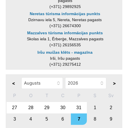
pagasts
(+371) 29892925
Neretas tūrisma informācijas punkts
Dzirnavu iela 5, Nereta, Neretas pagasts
(+371) 26674300
Mazzalves tūrisma informācijas punkts
Skolas iela 1, Ērberģe, Mazzalves pagasts
(+371) 26156535
Iršu muižas klēts - magazīna
Irši, Iršu pagasts
(+371) 29275412
<
>
P
O
T
C
P
S
Sv
27
28
29
30
31
1
2
3
4
5
6
7
8
9