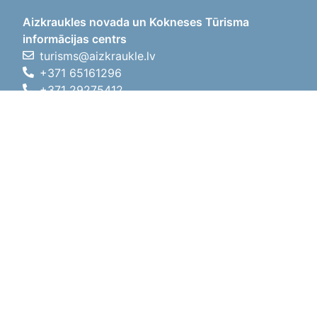
Aizkraukles novada un Kokneses Tūrisma
informācijas centrs
turisms@aizkraukle.lv
+371 65161296
+371 29275412
1905.gada iela 7, Koknese,
Aizkraukles novads, LV-5113
Darba laiki
Darba laiki
01.05.2026 - 30.09.2026
P, O, T, C, P
09:00 - 18:00
Pusdienu laiks
12:00 - 13:00
S
10:00 - 15:00
Sv
11:00 - 14:00
01.10.2025 - 30.04.2026
P, O, T, C, P
08:00 - 17:00
Pusdienu laiks
12:00