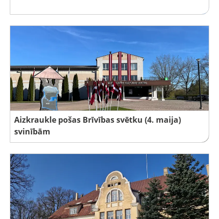
Aizkraukle pošas Brīvības svētku (4. maija)
svinībām