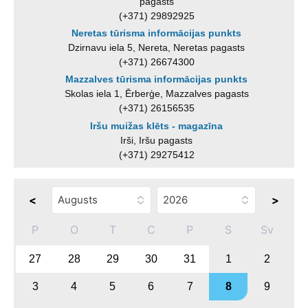
pagasts
(+371) 29892925
Neretas tūrisma informācijas punkts
Dzirnavu iela 5, Nereta, Neretas pagasts
(+371) 26674300
Mazzalves tūrisma informācijas punkts
Skolas iela 1, Ērberģe, Mazzalves pagasts
(+371) 26156535
Iršu muižas klēts - magazīna
Irši, Iršu pagasts
(+371) 29275412
<
>
P
O
T
C
P
S
Sv
27
28
29
30
31
1
2
3
4
5
6
7
8
9