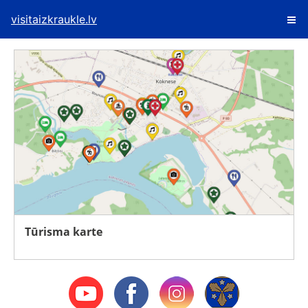
visitaizkraukle.lv
Tūrisma karte