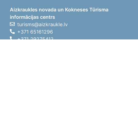
Aizkraukles novada un Kokneses Tūrisma
informācijas centrs
turisms@aizkraukle.lv
+371 65161296
+371 29275412
1905.gada iela 7, Koknese,
Aizkraukles novads, LV-5113
Darba laiki
Darba laiki
01.05.2026 - 30.09.2026
P, O, T, C, P
09:00 - 18:00
Pusdienu laiks
12:00 - 13:00
S
10:00 - 15:00
Sv
11:00 - 14:00
01.10.2025 - 30.04.2026
P, O, T, C, P
08:00 - 17:00
Pusdienu laiks
12:00