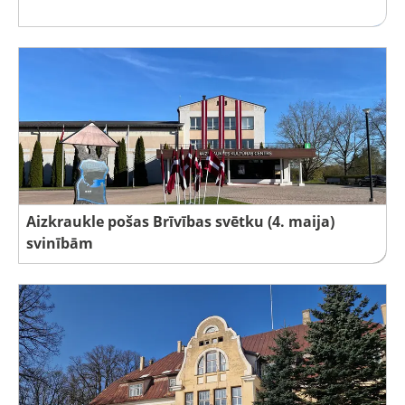
Aizkraukle pošas Brīvības svētku (4. maija)
svinībām