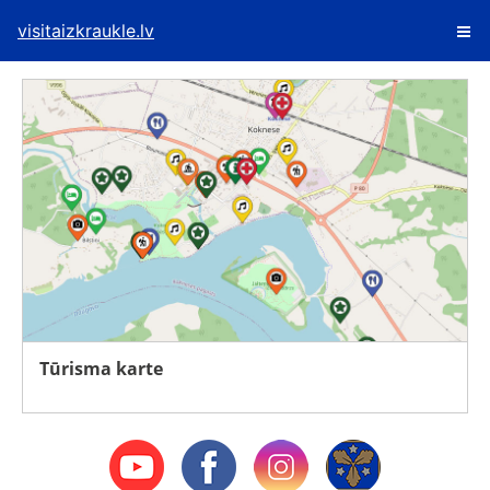
visitaizkraukle.lv
Tūrisma karte