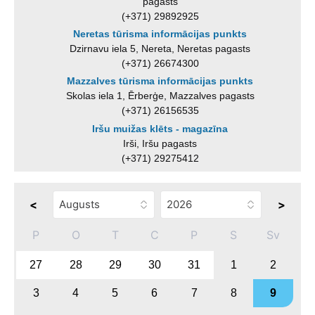
pagasts
(+371) 29892925
Neretas tūrisma informācijas punkts
Dzirnavu iela 5, Nereta, Neretas pagasts
(+371) 26674300
Mazzalves tūrisma informācijas punkts
Skolas iela 1, Ērberģe, Mazzalves pagasts
(+371) 26156535
Iršu muižas klēts - magazīna
Irši, Iršu pagasts
(+371) 29275412
<
>
P
O
T
C
P
S
Sv
27
28
29
30
31
1
2
3
4
5
6
7
8
9