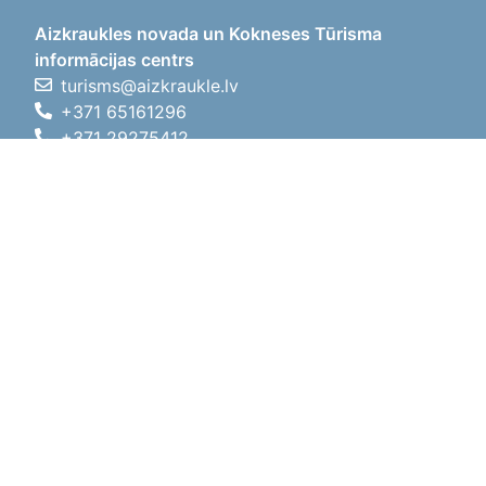
Aizkraukles novada un Kokneses Tūrisma
informācijas centrs
turisms@aizkraukle.lv
+371 65161296
+371 29275412
1905.gada iela 7, Koknese,
Aizkraukles novads, LV-5113
Darba laiki
Darba laiki
01.05.2026 - 30.09.2026
P, O, T, C, P
09:00 - 18:00
Pusdienu laiks
12:00 - 13:00
S
10:00 - 15:00
Sv
11:00 - 14:00
01.10.2025 - 30.04.2026
P, O, T, C, P
08:00 - 17:00
Pusdienu laiks
12:00