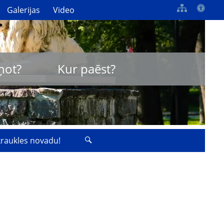
Galerijas
Video
ņot?
Kur paēst?
zkraukles novadu!