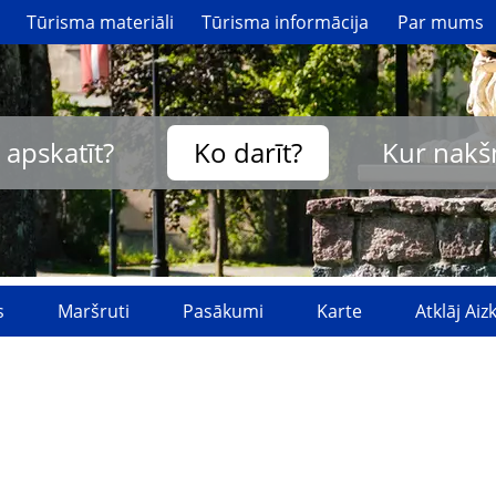
Tūrisma materiāli
Tūrisma informācija
Par mums
 apskatīt?
Ko darīt?
Kur nakš
s
Maršruti
Pasākumi
Karte
Atklāj Ai