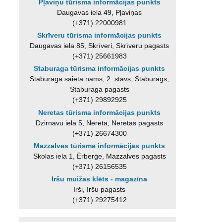
Pļaviņu tūrisma informācijas punkts
Daugavas iela 49, Pļaviņas
(+371) 22000981
Skrīveru tūrisma informācijas punkts
Daugavas iela 85, Skrīveri, Skrīveru pagasts
(+371) 25661983
Staburaga tūrisma informācijas punkts
Staburaga saieta nams, 2. stāvs, Staburags,
Staburaga pagasts
(+371) 29892925
Neretas tūrisma informācijas punkts
Dzirnavu iela 5, Nereta, Neretas pagasts
(+371) 26674300
Mazzalves tūrisma informācijas punkts
Skolas iela 1, Ērberģe, Mazzalves pagasts
(+371) 26156535
Iršu muižas klēts - magazīna
Irši, Iršu pagasts
(+371) 29275412