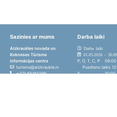
Sazinies ar mums
Darba laiki
Aizkraukles novada un
Darba laiki
Kokneses Tūrisma
01.05.2026 - 30.0
informācijas centrs
P, O, T, C, P
09:00 
turisms@aizkraukle.lv
Pusdienu laiks
12:
+371 65161296
S
10:00 
+371 29275412
Sv
11:00 
1905.gada iela 7, Koknese,
01.10.2025 - 30.0
Aizkraukles novads, LV-5113
P, O, T, C, P
08:00 
Pusdienu laiks
12:
S
10:00 
Sv
Brīvdi