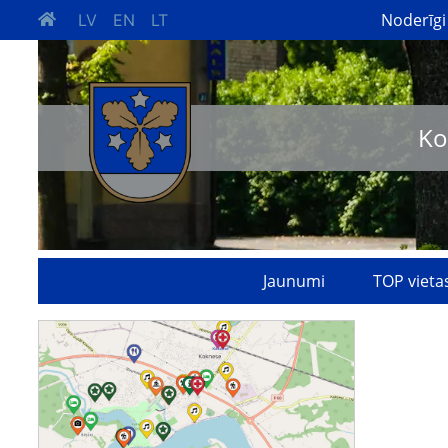
Noderīgi
LV
EN
LT
Ko
Jaunumi
TOP vieta