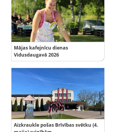
Mājas kafejnīcu dienas
Vidusdaugavā 2026
Aizkraukle pošas Brīvības svētku (4.
maija) svinībām