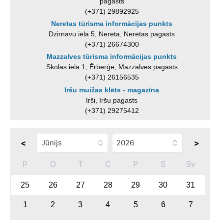
pagasts
(+371) 29892925
Neretas tūrisma informācijas punkts
Dzirnavu iela 5, Nereta, Neretas pagasts
(+371) 26674300
Mazzalves tūrisma informācijas punkts
Skolas iela 1, Ērberģe, Mazzalves pagasts
(+371) 26156535
Iršu muižas klēts - magazīna
Irši, Iršu pagasts
(+371) 29275412
<
>
P
O
T
C
P
S
Sv
25
26
27
28
29
30
31
1
2
3
4
5
6
7