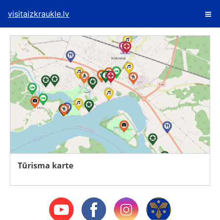
visitaizkraukle.lv
Tūrisma karte