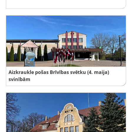
Aizkraukle pošas Brīvības svētku (4. maija)
svinībām