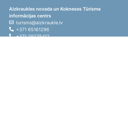
Aizkraukles novada un Kokneses Tūrisma
informācijas centrs
turisms@aizkraukle.lv
+371 65161296
+371 29275412
1905.gada iela 7, Koknese,
Aizkraukles novads, LV-5113
Darba laiki
Darba laiki
01.05.2026 - 30.09.2026
P, O, T, C, P
09:00 - 18:00
Pusdienu laiks
12:00 - 13:00
S
10:00 - 15:00
Sv
11:00 - 14:00
01.10.2025 - 30.04.2026
P, O, T, C, P
08:00 - 17:00
Pusdienu laiks
12:00