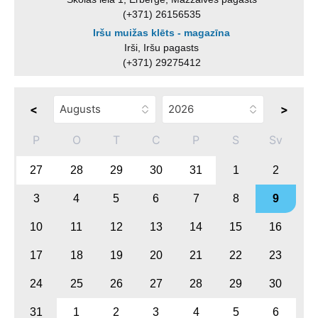
(+371) 26156535
Iršu muižas klēts - magazīna
Irši, Iršu pagasts
(+371) 29275412
<
>
P
O
T
C
P
S
Sv
27
28
29
30
31
1
2
3
4
5
6
7
8
9
10
11
12
13
14
15
16
17
18
19
20
21
22
23
24
25
26
27
28
29
30
31
1
2
3
4
5
6