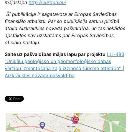
mājaslapa
http://europa.eu/
Šī publikācija ir sagatavota ar Eiropas Savienības
finansiālo atbalstu. Par šo publikācija saturu pilnībā
atbild Aizkraukles novada pašvaldība, un tas nekādos
apstākļos nav uzskatāms par Eiropas Savienības
oficiālo nostāju.
Saite uz pašvaldības mājas lapu par projektu
LLI-483
“Unikālu ģeoloģisko un ģeomorfoloģisko dabas
vērtību izmantošana zaļā izzinošā tūrisma attīstībā'' |
Aizkraukles novada pašvaldība