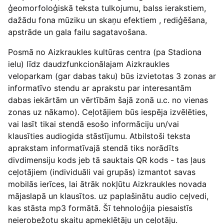
ģeomorfoloģiskā teksta tulkojumu, balss ierakstiem,
dažādu fona mūziku un skaņu efektiem , rediģēšana,
apstrāde un gala failu sagatavošana.
Posmā no Aizkraukles kultūras centra (pa Stadiona
ielu) līdz daudzfunkcionālajam Aizkraukles
veloparkam (gar dabas taku) būs izvietotas 3 zonas ar
informatīvo stendu ar aprakstu par interesantām
dabas iekārtām un vērtībām šajā zonā u.c. no vienas
zonas uz nākamo). Ceļotājiem būs iespēja izvēlēties,
vai lasīt tikai stendā esošo informāciju un/vai
klausīties audiogida stāstījumu. Atbilstoši teksta
aprakstam informatīvajā stendā tiks norādīts
divdimensiju kods jeb tā sauktais QR kods - tas ļaus
ceļotājiem (individuāli vai grupās) izmantot savas
mobilās ierīces, lai ātrāk nokļūtu Aizkraukles novada
mājaslapā un klausītos. uz paplašinātu audio ceļvedi,
kas stāsta mp3 formātā. Šī tehnoloģija piesaistīs
neierobežotu skaitu apmeklētāju un ceļotāju.