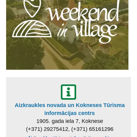
Aizkraukles novada un Kokneses Tūrisma
informācijas centrs
1905. gada iela 7, Koknese
(+371) 29275412, (+371) 65161296