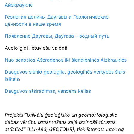
Айзкраукле
Геология долины Даугавы и Геологические
ценности в наше время
Появление Даугавы, Даугава – водный путь
Audio gidi lietuviešu valodā:
Nuo senosios Ašeradenos iki šiandieninės Aizkrauklės
Dauguvos slėnio geologija, geologinės vertybės šiais
laikais
\
Dauguvos atsiradimas, vandens kelias
Projekts “Unikālu ģeoloģisko un ģeomorfoloģisko
dabas vērtību izmantošana zaļā izzinošā tūrisma
attīstībā” (LLI-483, GEOTOUR), tiek īstenots Interreg