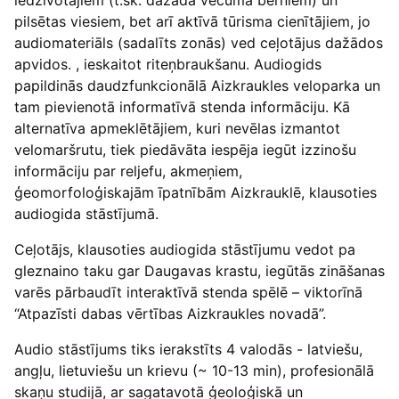
iedzīvotājiem (t.sk. dažāda vecuma bērniem) un
pilsētas viesiem, bet arī aktīvā tūrisma cienītājiem, jo
audiomateriāls (sadalīts zonās) ved ceļotājus dažādos
apvidos. , ieskaitot riteņbraukšanu. Audiogids
papildinās daudzfunkcionālā Aizkraukles veloparka un
tam pievienotā informatīvā stenda informāciju. Kā
alternatīva apmeklētājiem, kuri nevēlas izmantot
velomaršrutu, tiek piedāvāta iespēja iegūt izzinošu
informāciju par reljefu, akmeņiem,
ģeomorfoloģiskajām īpatnībām Aizkrauklē, klausoties
audiogida stāstījumā.
Ceļotājs, klausoties audiogida stāstījumu vedot pa
gleznaino taku gar Daugavas krastu, iegūtās zināšanas
varēs pārbaudīt interaktīvā stenda spēlē – viktorīnā
“Atpazīsti dabas vērtības Aizkraukles novadā”.
Audio stāstījums tiks ierakstīts 4 valodās - latviešu,
angļu, lietuviešu un krievu (~ 10-13 min), profesionālā
skaņu studijā, ar sagatavotā ģeoloģiskā un