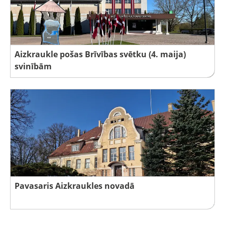
Aizkraukle pošas Brīvības svētku (4. maija)
svinībām
Pavasaris Aizkraukles novadā