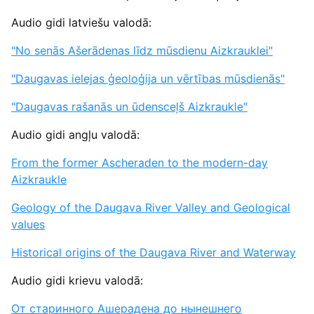
Audio gidi latviešu valodā:
"No senās Ašerādenas līdz mūsdienu Aizkrauklei"
"Daugavas ielejas ģeoloģija un vērtības mūsdienās"
"Daugavas rašanās un ūdensceļš Aizkraukle"
Audio gidi angļu valodā:
From the former Ascheraden to the modern-day
Aizkraukle
Geology of the Daugava River Valley and Geological
values
Historical origins of the Daugava River and Waterway
Audio gidi krievu valodā:
От старинного Ашерадена до нынешнего