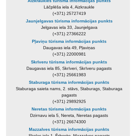
Aizkraukles tūrisma informācijas punkts
Lāčplēša iela 4, Aizkraukle
(+371) 25727419
Jaunjelgavas tūrisma informācijas punkts
Jelgavas iela 33, Jaunjelgava
(+371) 27366222
Pļaviņu tūrisma informācijas punkts
Daugavas iela 49, Pļaviņas
(+371) 22000981
Skrīveru tūrisma informācijas punkts
Daugavas iela 85, Skrīveri, Skrīveru pagasts
(+371) 25661983
Staburaga tūrisma informācijas punkts
Staburaga saieta nams, 2. stāvs, Staburags, Staburaga
pagasts
(+371) 29892925
Neretas tūrisma informācijas punkts
Dzirnavu iela 5, Nereta, Neretas pagasts
(+371) 26674300
Mazzalves tūrisma informācijas punkts
Skolas iela 1, Ērberģe, Mazzalves pagasts