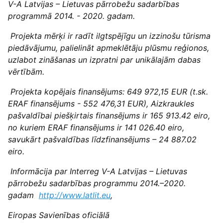
V-A Latvijas – Lietuvas pārrobežu sadarbības
programmā 2014. - 2020. gadam.
Projekta mērķi ir radīt ilgtspējīgu un izzinošu tūrisma
piedāvājumu, palielināt apmeklētāju plūsmu reģionos,
uzlabot zināšanas un izpratni par unikālajām dabas
vērtībām.
Projekta kopējais finansējums: 649 972,15 EUR (t.sk.
ERAF finansējums - 552 476,31 EUR), Aizkraukles
pašvaldībai piešķirtais finansējums ir 165 913.42 eiro,
no kuriem ERAF finansējums ir 141 026.40 eiro,
savukārt pašvaldības līdzfinansējums – 24 887.02
eiro.
Informācija par Interreg V-A Latvijas – Lietuvas
pārrobežu sadarbības programmu 2014.–2020.
gadam
http://www.latlit.eu
,
Eiropas Savienības oficiālā