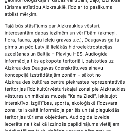
ģeomorfoloģiskajām dabas vērtībām, zaļo, izzinošā
tūrisma attīstību Aizkrauklē. līdz ar to pasākums
atbilst mērķim.
Tajā būs stāstījums par Aizkraukles vēsturi,
interesantām dabas iezīmēm un vērtībām (akmeņi,
flora, fauna, upju ieleju gravas u.c.), Daugavas gaita
pirms un pēc Latvijā lielākās hidroelektrostacijas
uzcelšanas un Baltija – Pļaviņu HES. Audiogida
informācija tiks apkopota teritoriāli, balstoties uz
Aizkraukles Daugavas ūdenskrātuves ainavu
koncepcijā izstrādātajām zonām - sākot no
Aizkraukles kultūras centra piekrastes reprezentatīvās
teritorijas līdz kultūrvēsturiskajai zonai pie Aizkraukles
vēstures un mākslas muzeja "Kalna Ziedi", iekļaujot
interaktīvo. izglītības, sporta, ekoloģiskā līdzsvara
zona, tai skaitā informācija par šīs un tai piegulošās
teritorijas tūrisma objektiem. Audiogida izveide
iecerēta ne tikai kā izzinošs papildinājums vietējiem