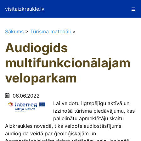
visitaizkraukle.lv
Sākums
>
Tūrisma materiāli
>
Audiogids
multifunkcionālajam
veloparkam
06.06.2022
Lai veidotu ilgtspējīgu aktīvā un
izzinošā tūrisma piedāvājumu, kas
palielinātu apmeklētāju skaitu
Aizkraukles novadā, tiks veidots audiostāstījums
audiogida veidā par ģeoloģiskajām un