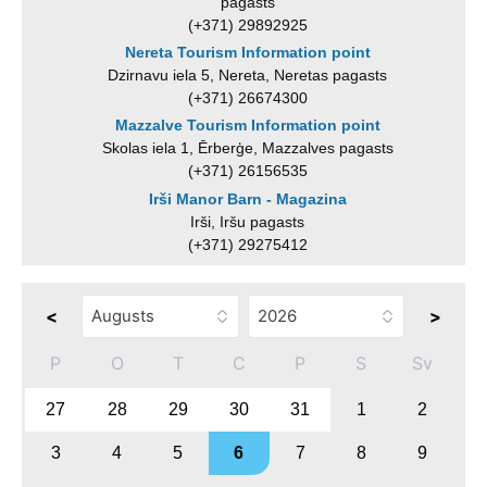
pagasts
(+371) 29892925
Nereta Tourism Information point
Dzirnavu iela 5, Nereta, Neretas pagasts
(+371) 26674300
Mazzalve Tourism Information point
Skolas iela 1, Ērberģe, Mazzalves pagasts
(+371) 26156535
Irši Manor Barn - Magazina
Irši, Iršu pagasts
(+371) 29275412
<
>
P
O
T
C
P
S
Sv
27
28
29
30
31
1
2
3
4
5
6
7
8
9