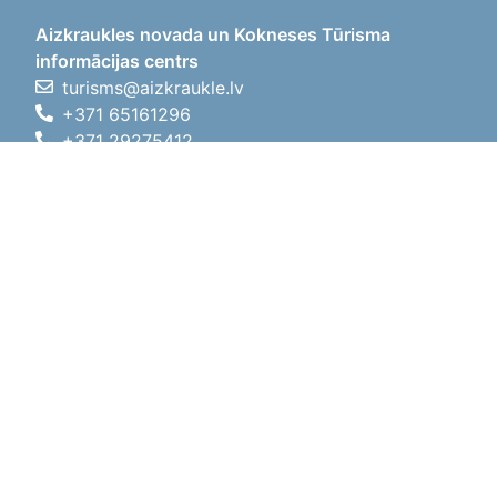
Aizkraukles novada un Kokneses Tūrisma
informācijas centrs
turisms@aizkraukle.lv
+371 65161296
+371 29275412
1905.gada iela 7, Koknese,
Aizkraukles novads, LV-5113
Working hours
Working hours
01.05.2026 - 30.09.2026
Mon, Tue, Wed, Thu, Fri
09:00 - 18:00
Lunch time
12:00 - 13:00
Sat
10:00 - 15:00
Sun
11:00 - 14:00
01.10.2025 - 30.04.2026
Mon, Tue, Wed, Thu, Fri
08:00 - 17:00