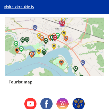
visitaizkraukle.lv
Tourist map