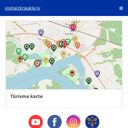
visitaizkraukle.lv
Tūrisma karte