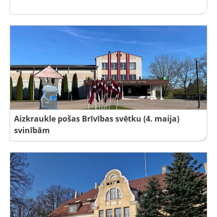
Aizkraukle pošas Brīvības svētku (4. maija)
svinībām