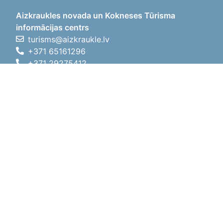
Aizkraukles novada un Kokneses Tūrisma
informācijas centrs
turisms@aizkraukle.lv
+371 65161296
+371 29275412
1905.gada iela 7, Koknese,
Aizkraukles novads, LV-5113
Darba laiki
Darba laiki
01.05.2026 - 30.09.2026
P, O, T, C, P
09:00 - 18:00
Pusdienu laiks
12:00 - 13:00
S
10:00 - 15:00
Sv
11:00 - 14:00
01.10.2025 - 30.04.2026
P, O, T, C, P
08:00 - 17:00
Pusdienu laiks
12:00