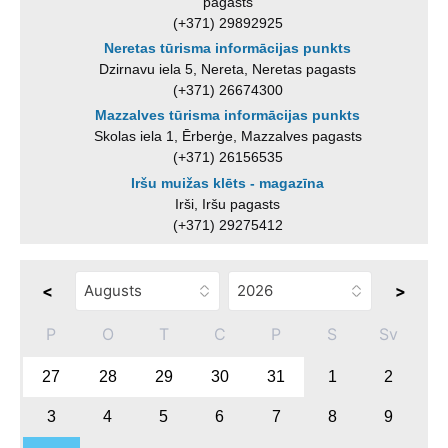
pagasts
(+371) 29892925
Neretas tūrisma informācijas punkts
Dzirnavu iela 5, Nereta, Neretas pagasts
(+371) 26674300
Mazzalves tūrisma informācijas punkts
Skolas iela 1, Ērberģe, Mazzalves pagasts
(+371) 26156535
Iršu muižas klēts - magazīna
Irši, Iršu pagasts
(+371) 29275412
<
>
P
O
T
C
P
S
Sv
27
28
29
30
31
1
2
3
4
5
6
7
8
9