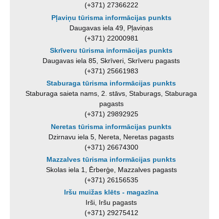
(+371) 27366222
Pļaviņu tūrisma informācijas punkts
Daugavas iela 49, Pļaviņas
(+371) 22000981
Skrīveru tūrisma informācijas punkts
Daugavas iela 85, Skrīveri, Skrīveru pagasts
(+371) 25661983
Staburaga tūrisma informācijas punkts
Staburaga saieta nams, 2. stāvs, Staburags, Staburaga
pagasts
(+371) 29892925
Neretas tūrisma informācijas punkts
Dzirnavu iela 5, Nereta, Neretas pagasts
(+371) 26674300
Mazzalves tūrisma informācijas punkts
Skolas iela 1, Ērberģe, Mazzalves pagasts
(+371) 26156535
Iršu muižas klēts - magazīna
Irši, Iršu pagasts
(+371) 29275412