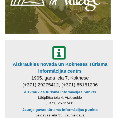
Aizkraukles novada un Kokneses Tūrisma
informācijas centrs
1905. gada iela 7, Koknese
(+371) 29275412, (+371) 65161296
Aizkraukles tūrisma informācijas punkts
Lāčplēša iela 4, Aizkraukle
(+371) 25727419
Jaunjelgavas tūrisma informācijas punkts
Jelgavas iela 33, Jaunjelgava