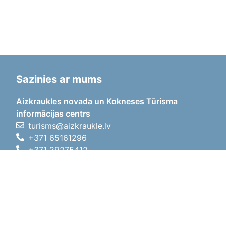
Sazinies ar mums
Aizkraukles novada un Kokneses Tūrisma
informācijas centrs
turisms@aizkraukle.lv
+371 65161296
+371 29275412
1905.gada iela 7, Koknese,
Aizkraukles novads, LV-5113
Darba laiki
Darba laiki