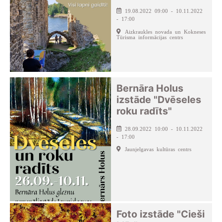
19.08.2022 09:00 - 10.11.2022
- 17:00
Aizkraukles novada un Kokneses
Tūrisma informācijas centrs
Bernāra Holus
izstāde "Dvēseles
roku radīts"
28.09.2022 10:00 - 10.11.2022
- 17:00
Jaunjelgavas kultūras centrs
Foto izstāde "Cieši