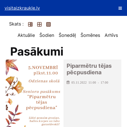
visitaizkraukle.lv
Skats :
Aktuālie
Šodien
Šonedēļ
Šomēnes
Arhīvs
Pasākumi
Piparmētru tējas
pēcpusdiena
05.11.2022 11:00 - 17:00