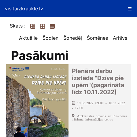
visitaizkraukle.lv
Skats :
Aktuālie
Šodien
Šonedēļ
Šomēnes
Arhīvs
Pasākumi
Plenēra darbu
izstāde "Dzīve pie
upēm"(pagarināta
līdz 10.11.2022)
19.08.2022 09:00 - 10.11.2022
- 17:00
Aizkraukles novada un Kokneses
Tūrisma informācijas centrs