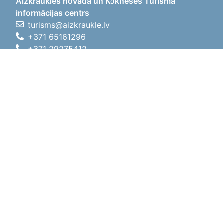
Aizkraukles novada un Kokneses Tūrisma
informācijas centrs
turisms@aizkraukle.lv
+371 65161296
+371 29275412
1905.gada iela 7, Koknese,
Aizkraukles novads, LV-5113
Darba laiki
Darba laiki
01.05.2026 - 30.09.2026
P, O, T, C, P
09:00 - 18:00
Pusdienu laiks
12:00 - 13:00
S
10:00 - 15:00
Sv
11:00 - 14:00
01.10.2025 - 30.04.2026
P, O, T, C, P
08:00 - 17:00
Pusdienu laiks
12:00
- 13:00