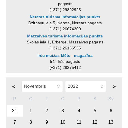
pagasts
(+371) 29892925
Neretas tūrisma informācijas punkts
Dzirnavu iela 5, Nereta, Neretas pagasts
(+371) 26674300
Mazzalves tūrisma informācijas punkts
Skolas iela 1, Ērberģe, Mazzalves pagasts
(+371) 26156535
Iršu muižas klēts - magazīna
Irši, Iršu pagasts
(+371) 29275412
<
>
P
O
T
C
P
S
Sv
31
1
2
3
4
5
6
7
8
9
10
11
12
13