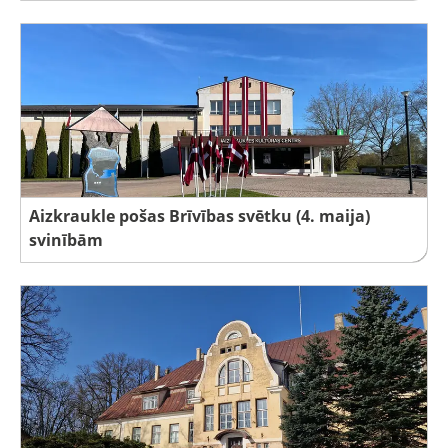
Aizkraukle pošas Brīvības svētku (4. maija)
svinībām