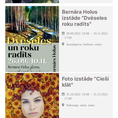
Bernāra Holus
izstāde "Dvēseles
roku radīts"
28.09.2022 10:00 - 10.11.2022
- 17:00
Jaunjelgavas kultūras centrs
Foto izstāde "Cieši
klāt"
31.10.2022 10:00 - 31.12.2022
- 17:00
Staburaga saieta nams