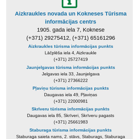
Aizkraukles novada un Kokneses Tūrisma
informācijas centrs
1905. gada iela 7, Koknese
(+371) 29275412, (+371) 65161296
Aizkraukles tūrisma informācijas punkts
Lāčplēša iela 4, Aizkraukle
(+371) 25727419
Jaunjelgavas tūrisma informācijas punkts
Jelgavas iela 33, Jaunjelgava
(+371) 27366222
Pļaviņu tūrisma informācijas punkts
Daugavas iela 49, Pļaviņas
(+371) 22000981
Skrīveru tūrisma informācijas punkts
Daugavas iela 85, Skrīveri, Skrīveru pagasts
(+371) 25661983
Staburaga tūrisma informācijas punkts
Staburaga saieta nams, 2. stāvs, Staburags, Staburaga