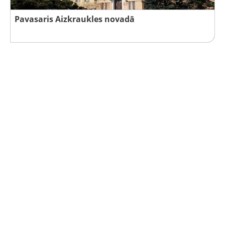
Pavasaris Aizkraukles novadā