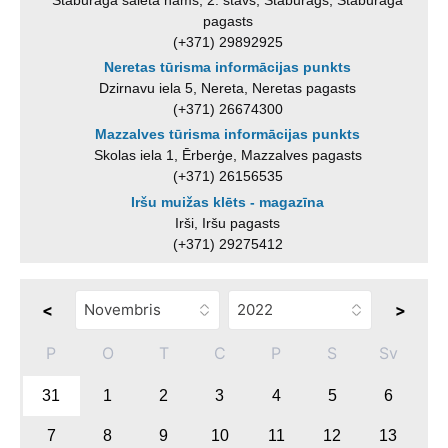
pagasts
(+371) 29892925
Neretas tūrisma informācijas punkts
Dzirnavu iela 5, Nereta, Neretas pagasts
(+371) 26674300
Mazzalves tūrisma informācijas punkts
Skolas iela 1, Ērberģe, Mazzalves pagasts
(+371) 26156535
Iršu muižas klēts - magazīna
Irši, Iršu pagasts
(+371) 29275412
<
>
P
O
T
C
P
S
Sv
31
1
2
3
4
5
6
7
8
9
10
11
12
13