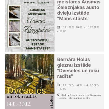
meistares Ausmas
Železnjakas austo
dvieļu izstāde
"Mans stāsts"
10.11.2022 10:00 - 10.12.2022
- 17:00
Bernāra Holus
gleznu izstāde
"Dvēseles un roku
radīts"
14.11.2022 08:00 - 30.12.2022
- 17:00
Aizkraukles novada un Kokneses
Tūrisma informācijas centrs