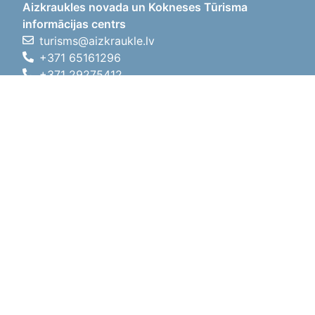
Aizkraukles novada un Kokneses Tūrisma
informācijas centrs
turisms@aizkraukle.lv
+371 65161296
+371 29275412
1905.gada iela 7, Koknese,
Aizkraukles novads, LV-5113
Darba laiki
Darba laiki
01.05.2026 - 30.09.2026
P, O, T, C, P
09:00 - 18:00
Pusdienu laiks
12:00 - 13:00
S
10:00 - 15:00
Sv
11:00 - 14:00
01.10.2025 - 30.04.2026
P, O, T, C, P
08:00 - 17:00
Pusdienu laiks
12:00
- 13:00