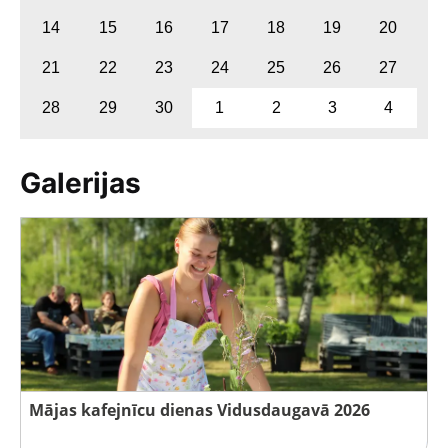
14
15
16
17
18
19
20
21
22
23
24
25
26
27
28
29
30
1
2
3
4
Galerijas
Mājas kafejnīcu dienas Vidusdaugavā 2026