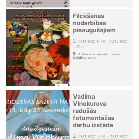
Filcēšanas
nodarbības
pieaugušajiem
14.11.2022 17:00 - 12.12.2022
- 20:00
Aizkraukles novada interešu
izglītības centrs
Vadima
Vinokurova
radošās
fotomontāžas
darbu izstāde
15.11.2022 09:00 - 25.11.2022