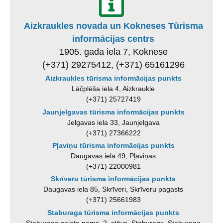
Aizkraukles novada un Kokneses Tūrisma
informācijas centrs
1905. gada iela 7, Koknese
(+371) 29275412, (+371) 65161296
Aizkraukles tūrisma informācijas punkts
Lāčplēša iela 4, Aizkraukle
(+371) 25727419
Jaunjelgavas tūrisma informācijas punkts
Jelgavas iela 33, Jaunjelgava
(+371) 27366222
Pļaviņu tūrisma informācijas punkts
Daugavas iela 49, Pļaviņas
(+371) 22000981
Skrīveru tūrisma informācijas punkts
Daugavas iela 85, Skrīveri, Skrīveru pagasts
(+371) 25661983
Staburaga tūrisma informācijas punkts
Staburaga saieta nams, 2. stāvs, Staburags, Staburaga