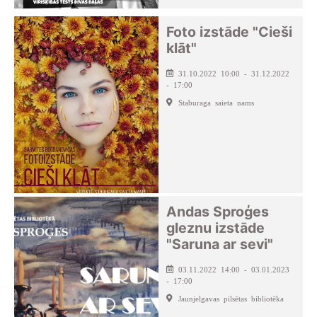
Foto izstāde "Cieši
klāt"
31.10.2022 10:00 - 31.12.2022
- 17:00
Staburaga saieta nams
Andas Sproģes
gleznu izstāde
"Saruna ar sevi"
03.11.2022 14:00 - 03.01.2023
- 17:00
Jaunjelgavas pilsētas bibliotēka