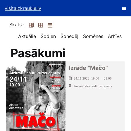
visitaizkraukle.lv
Skats :
Aktuālie
Šodien
Šonedēļ
Šomēnes
Arhīvs
Pasākumi
Izrāde "Mačo"
24.11.2022 19:00 - 21:00
Aizkraukles kultūras centrs