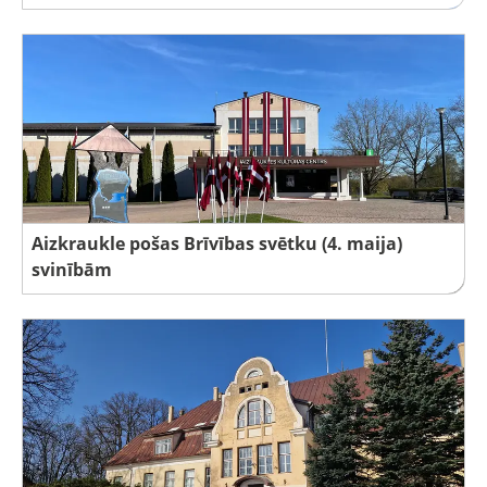
Aizkraukle pošas Brīvības svētku (4. maija)
svinībām