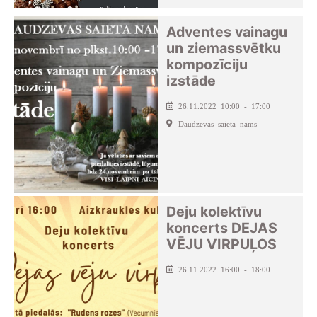
Adventes vainagu
un ziemassvētku
kompozīciju
izstāde
26.11.2022 10:00 - 17:00
Daudzevas saieta nams
Deju kolektīvu
koncerts DEJAS
VĒJU VIRPUĻOS
26.11.2022 16:00 - 18:00