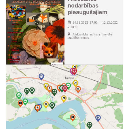
nodarbības
pieaugušajiem
14.11.2022 17:00 - 12.12.2022
- 20:00
Aizkraukles novada interešu
izglītības centrs