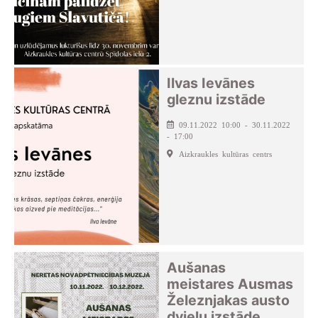
Ilvas Ievānes
gleznu izstāde
09.11.2022 10:00 - 30.11.2022
- 17:00
Aizkraukles kultūras centrs
Aušanas
meistares Ausmas
Železnjakas austo
dvieļu izstāde