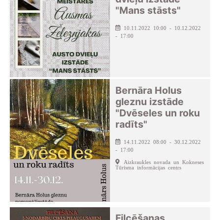
"Mans stāsts"
10.11.2022 10:00 - 10.12.2022
- 17:00
Bernāra Holus
gleznu izstāde
"Dvēseles un roku
radīts"
14.11.2022 08:00 - 30.12.2022
- 17:00
Aizkraukles novada un Kokneses
Tūrisma informācijas centrs
Filcēšanas