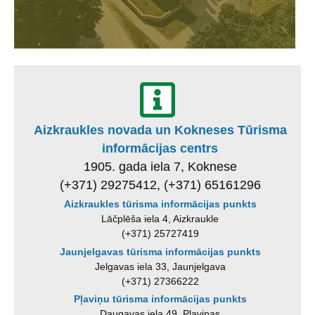
Aizkraukles novada un Kokneses Tūrisma
informācijas centrs
1905. gada iela 7, Koknese
(+371) 29275412, (+371) 65161296
Aizkraukles tūrisma informācijas punkts
Lāčplēša iela 4, Aizkraukle
(+371) 25727419
Jaunjelgavas tūrisma informācijas punkts
Jelgavas iela 33, Jaunjelgava
(+371) 27366222
Pļaviņu tūrisma informācijas punkts
Daugavas iela 49, Pļaviņas