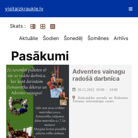
visitaizkraukle.lv
Skats :
Aktuālie
Šodien
Šonedēļ
Šomēnes
Arhīvs
Pasākumi
Adventes vainagu
radošā darbnīca
26.11.2022 10:00 - 14:00
Aizkraukles novada un Kokneses
Tūrisma informācijas centrs