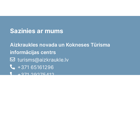
Sazinies ar mums
Aizkraukles novada un Kokneses Tūrisma
informācijas centrs
turisms@aizkraukle.lv
+371 65161296
+371 29275412
1905.gada iela 7, Koknese,
Aizkraukles novads, LV-5113
Darba laiki
Darba laiki
01.05.2026 - 30.09.2026
P, O, T, C, P
09:00 - 18:00
Pusdienu laiks
12:00 - 13:00