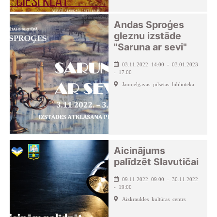
Andas Sproģes
gleznu izstāde
"Saruna ar sevi"
03.11.2022 14:00 - 03.01.2023
- 17:00
Jaunjelgavas pilsētas bibliotēka
Aicinājums
palīdzēt Slavutičai
09.11.2022 09:00 - 30.11.2022
- 19:00
Aizkraukles kultūras centrs