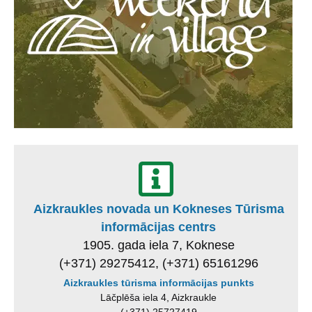
Aizkraukles novada un Kokneses Tūrisma
informācijas centrs
1905. gada iela 7, Koknese
(+371) 29275412, (+371) 65161296
Aizkraukles tūrisma informācijas punkts
Lāčplēša iela 4, Aizkraukle
(+371) 25727419