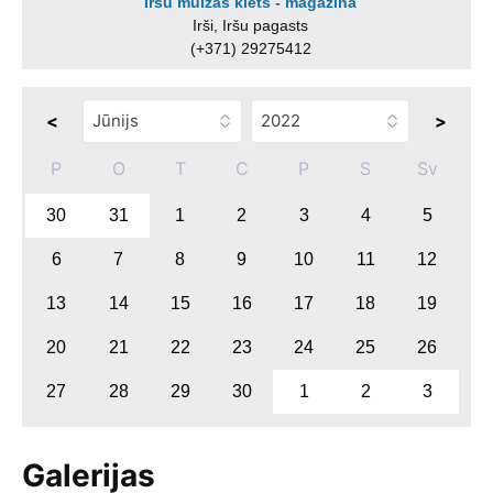
Iršu muižas klēts - magazīna
Irši, Iršu pagasts
(+371) 29275412
<
>
P
O
T
C
P
S
Sv
30
31
1
2
3
4
5
6
7
8
9
10
11
12
13
14
15
16
17
18
19
20
21
22
23
24
25
26
27
28
29
30
1
2
3
Galerijas