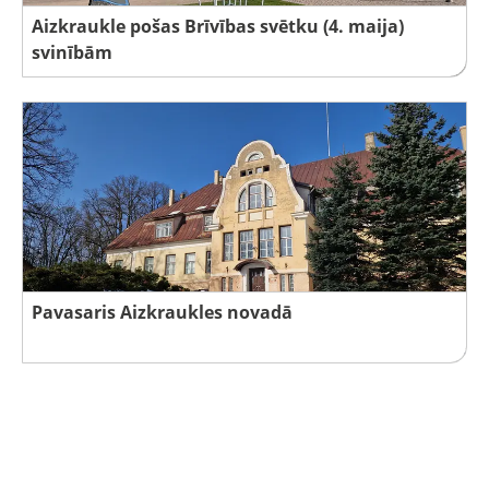
Aizkraukle pošas Brīvības svētku (4. maija)
svinībām
Pavasaris Aizkraukles novadā