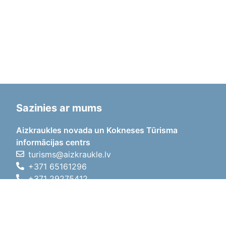
Sazinies ar mums
Aizkraukles novada un Kokneses Tūrisma
informācijas centrs
turisms@aizkraukle.lv
+371 65161296
+371 29275412
1905.gada iela 7, Koknese,
Aizkraukles novads, LV-5113
Darba laiki