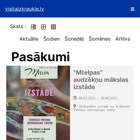
visitaizkraukle.lv
Skats :
Aktuālie
Šodien
Šonedēļ
Šomēnes
Arhīvs
Pasākumi
"Mtelpas"
audzēkņu mākslas
izstāde
08.05.2022 - 30.06.2022
Aizkraukles novada un Kokneses
Tūrisma informācijas centrs