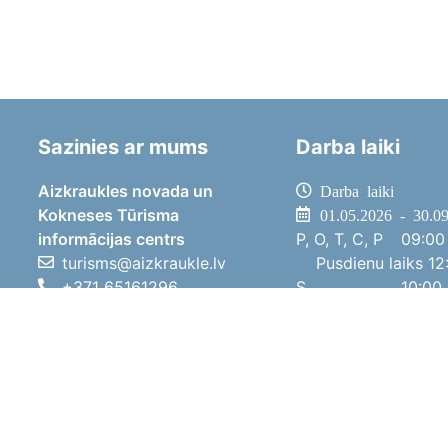
Sazinies ar mums
Darba laiki
Aizkraukles novada un
Darba laiki
Kokneses Tūrisma
01.05.2026 - 30.0
informācijas centrs
P, O, T, C, P
09:00 
turisms@aizkraukle.lv
Pusdienu laiks
12:
+371 65161296
S
10:00 
+371 29275412
Sv
11:00 
1905.gada iela 7, Koknese,
01.10.2025 - 30.0
Aizkraukles novads, LV-5113
P, O, T, C, P
08:00 
Pusdienu laiks
12:
S
10:00 
Sv
Brīvdi