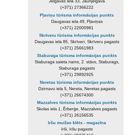
Jelgavas iela 33, Jaunjelgava
(+371) 27366222
Pļaviņu tūrisma informācijas punkts
Daugavas iela 49, Pļaviņas
(+371) 22000981
Skrīveru tūrisma informācijas punkts
Daugavas iela 85, Skrīveri, Skrīveru pagasts
(+371) 25661983
Staburaga tūrisma informācijas punkts
Staburaga saieta nams, 2. stāvs, Staburags,
Staburaga pagasts
(+371) 29892925
Neretas tūrisma informācijas punkts
Dzirnavu iela 5, Nereta, Neretas pagasts
(+371) 26674300
Mazzalves tūrisma informācijas punkts
Skolas iela 1, Ērberģe, Mazzalves pagasts
(+371) 26156535
Iršu muižas klēts - magazīna
Irši, Iršu pagasts