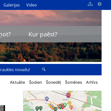
Galerijas
Video
ņot?
Kur paēst?
zkraukles novadu!
Aktuālie
Šodien
Šonedēļ
Šomēnes
Arhīvs