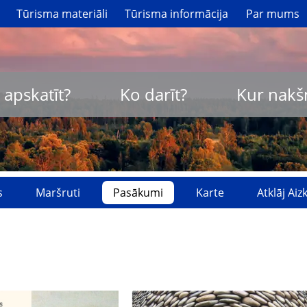
Tūrisma materiāli
Tūrisma informācija
Par mums
 apskatīt?
Ko darīt?
Kur nakš
s
Maršruti
Pasākumi
Karte
Atklāj Ai