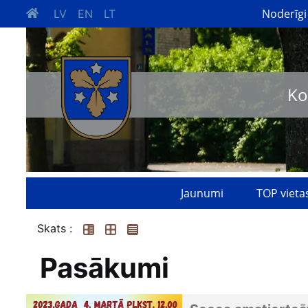
Noderīgi
LV
EN
LT
Ko
Jaunumi
TOP vieta
Skats :
Pasākumi