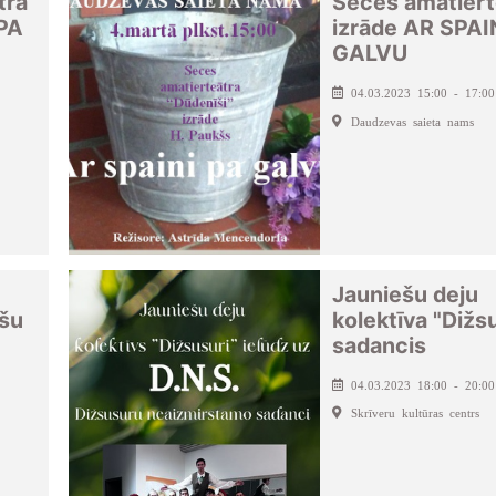
tra
Seces amatiert
 PA
izrāde AR SPAI
GALVU
04.03.2023 15:00 - 17:00
Daudzevas saieta nams
Jauniešu deju
ršu
kolektīva "Dižs
sadancis
04.03.2023 18:00 - 20:00
Skrīveru kultūras centrs