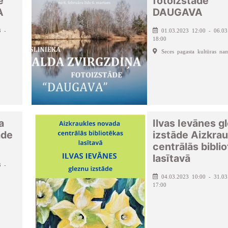
e
fotoizstāde
A
DAUGAVA
3 -
01.03.2023 12:00 - 06.03
18:00
Seces pagasta kultūras na
a
Ilvas Ievānes g
āde
izstāde Aizkrau
centrālās bibli
lasītavā
3 -
04.03.2023 10:00 - 31.03
17:00