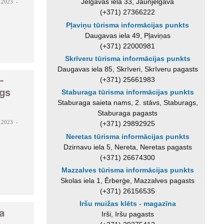
Jelgavas iela 33, Jaunjelgava
.2023 -
(+371) 27366222
Pļaviņu tūrisma informācijas punkts
Daugavas iela 49, Pļaviņas
(+371) 22000981
Skrīveru tūrisma informācijas punkts
Daugavas iela 85, Skrīveri, Skrīveru pagasts
-
(+371) 25661983
gs
Staburaga tūrisma informācijas punkts
Staburaga saieta nams, 2. stāvs, Staburags,
Staburaga pagasts
.2023 -
(+371) 29892925
Neretas tūrisma informācijas punkts
Dzirnavu iela 5, Nereta, Neretas pagasts
(+371) 26674300
Mazzalves tūrisma informācijas punkts
Skolas iela 1, Ērberģe, Mazzalves pagasts
(+371) 26156535
Iršu muižas klēts - magazīna
a
Irši, Iršu pagasts