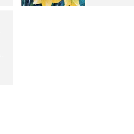
.
3 -