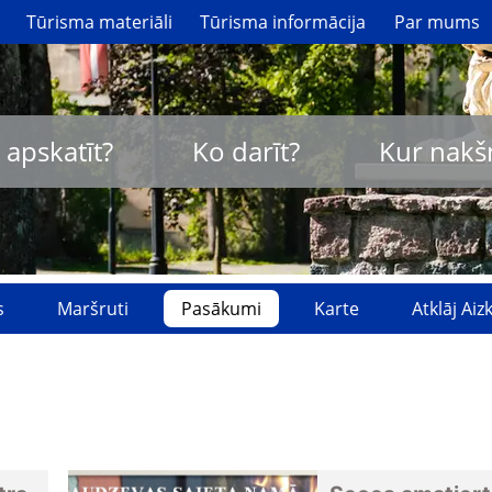
Tūrisma materiāli
Tūrisma informācija
Par mums
 apskatīt?
Ko darīt?
Kur nakš
s
Maršruti
Pasākumi
Karte
Atklāj Ai