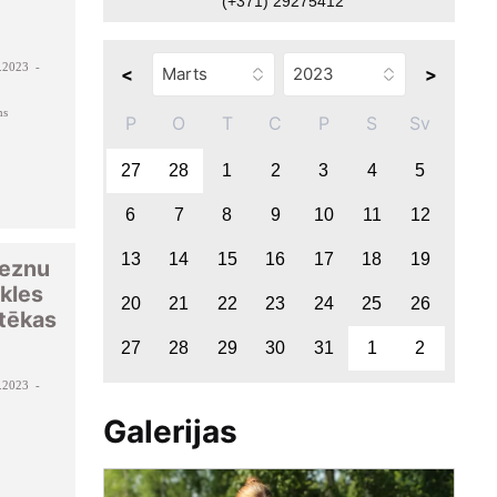
(+371) 29275412
.2023 -
<
>
ms
P
O
T
C
P
S
Sv
27
28
1
2
3
4
5
6
7
8
9
10
11
12
13
14
15
16
17
18
19
leznu
kles
20
21
22
23
24
25
26
otēkas
27
28
29
30
31
1
2
.2023 -
Galerijas