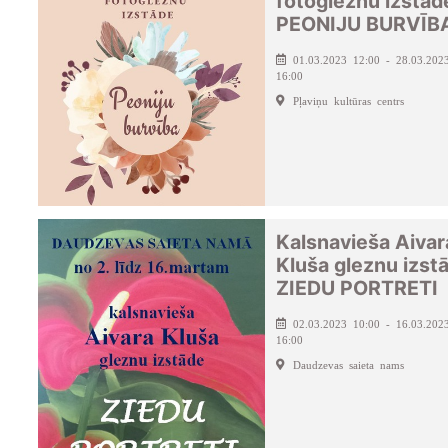
fotogleznu izstād
PEONIJU BURVĪB
01.03.2023 12:00 - 28.03.202
16:00
Pļaviņu kultūras centrs
Kalsnavieša Aivar
Kluša gleznu izst
ZIEDU PORTRETI
02.03.2023 10:00 - 16.03.202
16:00
Daudzevas saieta nams