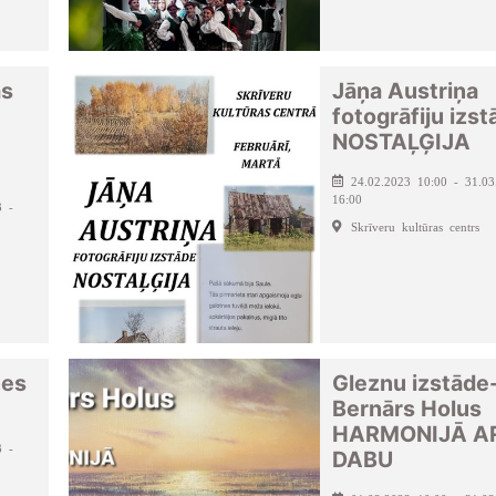
as
Jāņa Austriņa
fotogrāfiju izs
NOSTAĻĢIJA
24.02.2023 10:00 - 31.03
16:00
3 -
Skrīveru kultūras centrs
nes
Gleznu izstāde
Bernārs Holus
HARMONIJĀ A
3 -
DABU