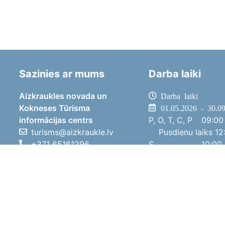
Sazinies ar mums
Darba laiki
Aizkraukles novada un
Darba laiki
Kokneses Tūrisma
01.05.2026 - 30.0
informācijas centrs
P, O, T, C, P
09:00 
turisms@aizkraukle.lv
Pusdienu laiks
12:
+371 65161296
S
10:00 
+371 29275412
Sv
11:00 
1905.gada iela 7, Koknese,
01.10.2025 - 30.0
Aizkraukles novads, LV-5113
P, O, T, C, P
08:00 
Pusdienu laiks
12:
S
10:00 
Sv
Brīvdi