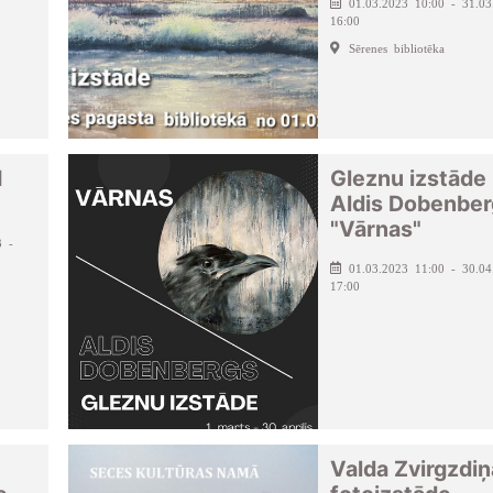
01.03.2023 10:00 - 31.03
16:00
Sērenes bibliotēka
I
Gleznu izstāde 
Aldis Dobenber
"Vārnas"
3 -
01.03.2023 11:00 - 30.04
17:00
Valda Zvirgzdiņ