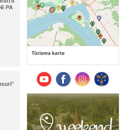
eātra
NI PA
Tūrisma karte
usuri"