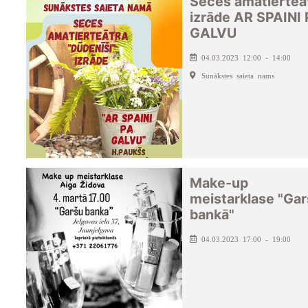
Seces amatierteā
izrāde AR SPAINI
GALVU
04.03.2023 12:00 - 14:00
Sunākstes saieta nams
Make-up
meistarklase "Ga
bankā"
04.03.2023 17:00 - 19:00