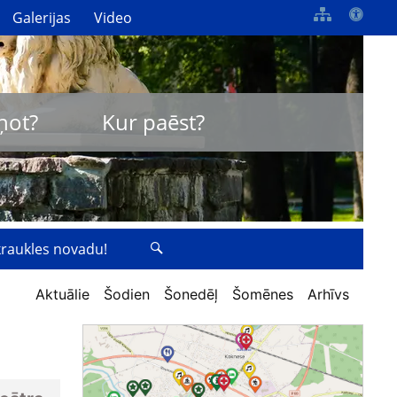
Galerijas
Video
ņot?
Kur paēst?
zkraukles novadu!
Aktuālie
Šodien
Šonedēļ
Šomēnes
Arhīvs