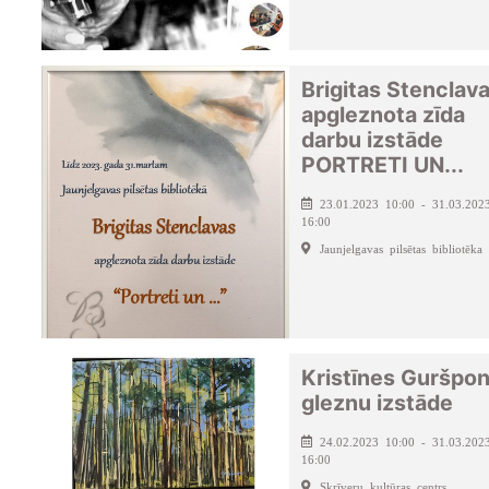
Brigitas Stenclav
apgleznota zīda
darbu izstāde
PORTRETI UN...
23.01.2023 10:00 - 31.03.202
16:00
Jaunjelgavas pilsētas bibliotēka
Kristīnes Guršpo
gleznu izstāde
24.02.2023 10:00 - 31.03.202
16:00
Skrīveru kultūras centrs