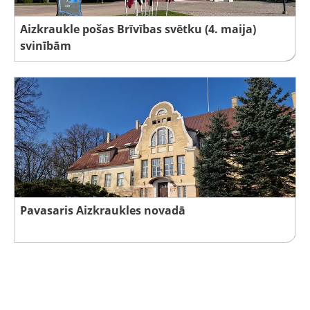
Aizkraukle pošas Brīvības svētku (4. maija)
svinībām
Pavasaris Aizkraukles novadā