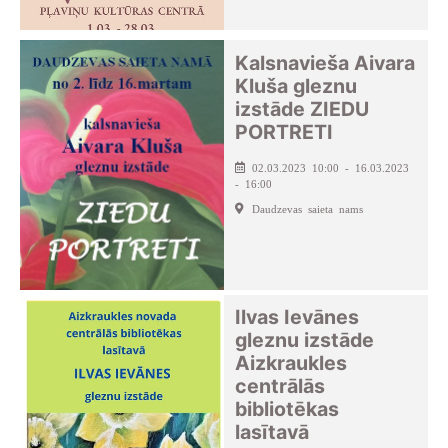
Kalsnavieša Aivara
Kluša gleznu
izstāde ZIEDU
PORTRETI
02.03.2023 10:00 - 16.03.2023
- 16:00
Daudzevas saieta nams
Ilvas Ievānes
gleznu izstāde
Aizkraukles
centrālās
bibliotēkas
lasītavā