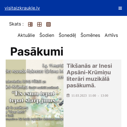
visitaizkraukle.lv
Skats :
Aktuālie
Šodien
Šonedēļ
Šomēnes
Arhīvs
Pasākumi
Tikšanās ar Inesi
Apsāni-Krūmiņu
literāri muzikālā
pasākumā.
11.03.2023 11:00 - 13:00