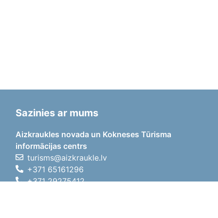
Sazinies ar mums
Aizkraukles novada un Kokneses Tūrisma
informācijas centrs
turisms@aizkraukle.lv
+371 65161296
+371 29275412
1905.gada iela 7, Koknese,
Aizkraukles novads, LV-5113