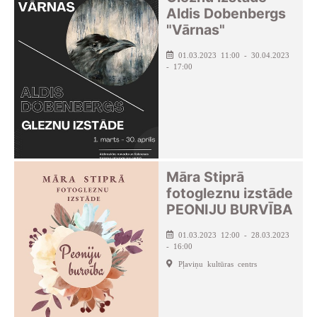
Aldis Dobenbergs
"Vārnas"
01.03.2023 11:00 - 30.04.2023
- 17:00
Māra Stiprā
fotogleznu izstāde
PEONIJU BURVĪBA
01.03.2023 12:00 - 28.03.2023
- 16:00
Pļaviņu kultūras centrs