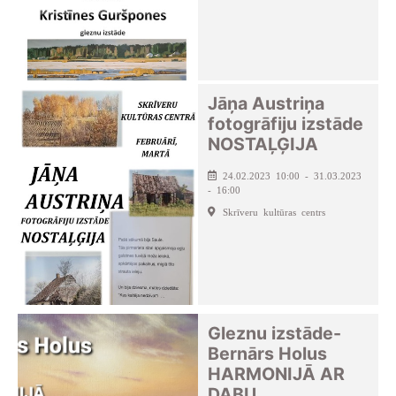
Jāņa Austriņa
fotogrāfiju izstāde
NOSTAĻĢIJA
24.02.2023 10:00 - 31.03.2023
- 16:00
Skrīveru kultūras centrs
Gleznu izstāde-
Bernārs Holus
HARMONIJĀ AR
DABU