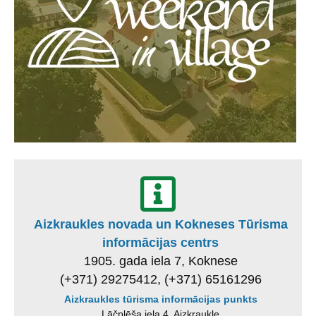
Aizkraukles novada un Kokneses Tūrisma
informācijas centrs
1905. gada iela 7, Koknese
(+371) 29275412, (+371) 65161296
Aizkraukles tūrisma informācijas punkts
Lāčplēša iela 4, Aizkraukle