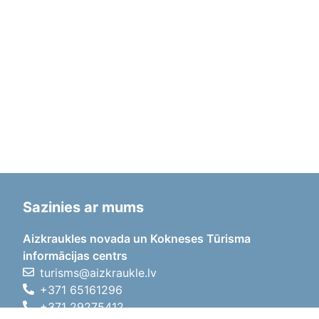
Sazinies ar mums
Aizkraukles novada un Kokneses Tūrisma
informācijas centrs
turisms@aizkraukle.lv
+371 65161296
+371 29275412