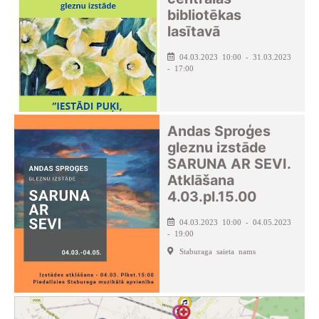
bibliotēkas
lasītavā
04.03.2023 10:00 - 31.03.2023
- 17:00
Andas Sproģes
gleznu izstāde
SARUNA AR SEVI.
Atklāšana
4.03.pl.15.00
04.03.2023 10:00 - 04.05.2023
- 19:00
Staburaga saieta nams