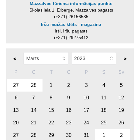
Mazzalves tūrisma informācijas punkts
Skolas iela 1, Ērberģe, Mazzalves pagasts
(+371) 26156535
Iršu muižas klēts - magazīna
Irši, Iršu pagasts
(+371) 29275412
<
>
P
O
T
C
P
S
Sv
27
28
1
2
3
4
5
6
7
8
9
10
11
12
13
14
15
16
17
18
19
20
21
22
23
24
25
26
27
28
29
30
31
1
2