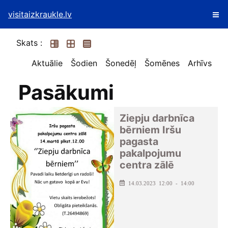
visitaizkraukle.lv
Skats :
Aktuālie
Šodien
Šonedēļ
Šomēnes
Arhīvs
Pasākumi
Ziepju darbnīca
bērniem Iršu
pagasta
pakalpojumu
centra zālē
14.03.2023 12:00 - 14:00