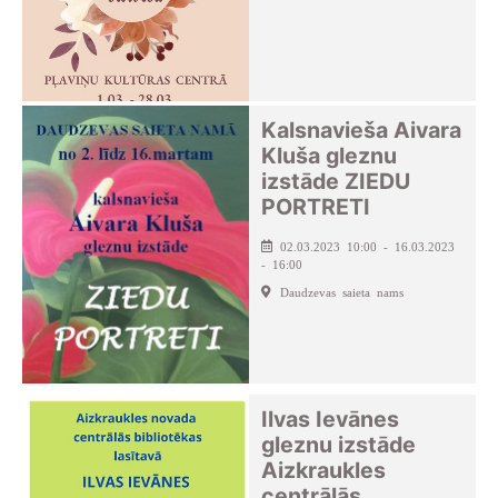
Kalsnavieša Aivara
Kluša gleznu
izstāde ZIEDU
PORTRETI
02.03.2023 10:00 - 16.03.2023
- 16:00
Daudzevas saieta nams
Ilvas Ievānes
gleznu izstāde
Aizkraukles
centrālās