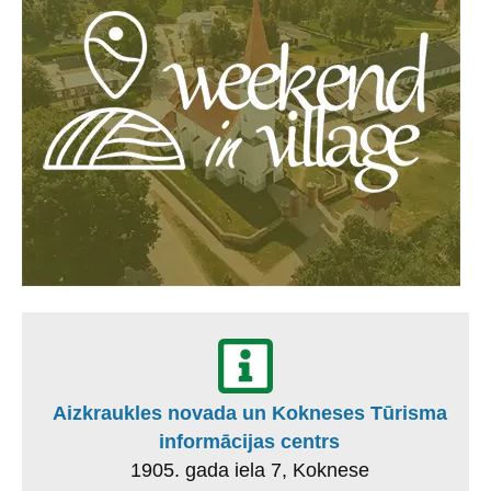
Aizkraukles novada un Kokneses Tūrisma
informācijas centrs
1905. gada iela 7, Koknese