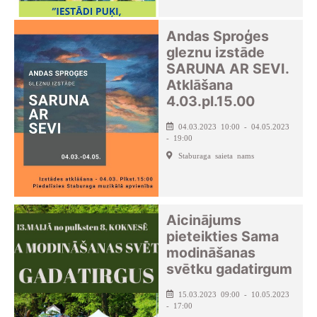
Andas Sproģes
gleznu izstāde
SARUNA AR SEVI.
Atklāšana
4.03.pl.15.00
04.03.2023 10:00 - 04.05.2023
- 19:00
Staburaga saieta nams
Aicinājums
pieteikties Sama
modināšanas
svētku gadatirgum
15.03.2023 09:00 - 10.05.2023
- 17:00