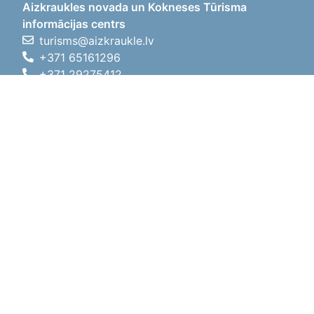
Aizkraukles novada un Kokneses Tūrisma
informācijas centrs
turisms@aizkraukle.lv
+371 65161296
+371 29275412
1905.gada iela 7, Koknese,
Aizkraukles novads, LV-5113
Darba laiki
Darba laiki
01.05.2026 - 30.09.2026
P, O, T, C, P
09:00 - 18:00
Pusdienu laiks
12:00 - 13:00
S
10:00 - 15:00
Sv
11:00 - 14:00
01.10.2025 - 30.04.2026
P, O, T, C, P
08:00 - 17:00
Pusdienu laiks
12:00
- 13:00