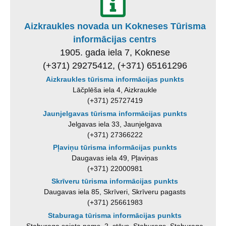
Aizkraukles novada un Kokneses Tūrisma
informācijas centrs
1905. gada iela 7, Koknese
(+371) 29275412, (+371) 65161296
Aizkraukles tūrisma informācijas punkts
Lāčplēša iela 4, Aizkraukle
(+371) 25727419
Jaunjelgavas tūrisma informācijas punkts
Jelgavas iela 33, Jaunjelgava
(+371) 27366222
Pļaviņu tūrisma informācijas punkts
Daugavas iela 49, Pļaviņas
(+371) 22000981
Skrīveru tūrisma informācijas punkts
Daugavas iela 85, Skrīveri, Skrīveru pagasts
(+371) 25661983
Staburaga tūrisma informācijas punkts
Staburaga saieta nams, 2. stāvs, Staburags, Staburaga