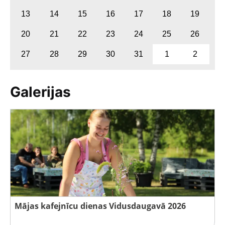
13
14
15
16
17
18
19
20
21
22
23
24
25
26
27
28
29
30
31
1
2
Galerijas
Mājas kafejnīcu dienas Vidusdaugavā 2026