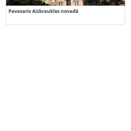
Pavasaris Aizkraukles novadā