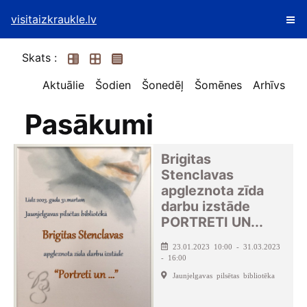
visitaizkraukle.lv
Skats :
Aktuālie
Šodien
Šonedēļ
Šomēnes
Arhīvs
Pasākumi
Brigitas
Stenclavas
apgleznota zīda
darbu izstāde
PORTRETI UN...
23.01.2023 10:00 - 31.03.2023
- 16:00
Jaunjelgavas pilsētas bibliotēka