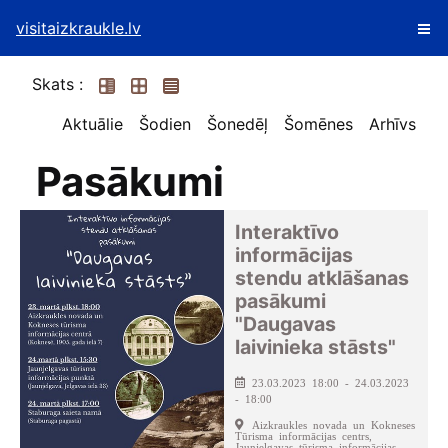
visitaizkraukle.lv
Skats :
Aktuālie
Šodien
Šonedēļ
Šomēnes
Arhīvs
Pasākumi
Interaktīvo
informācijas
stendu atklāšanas
pasākumi
"Daugavas
laivinieka stāsts"
23.03.2023 18:00 - 24.03.2023
- 18:00
Aizkraukles novada un Kokneses
Tūrisma informācijas centrs,
Jaunjelgavas tūrisma informācijas