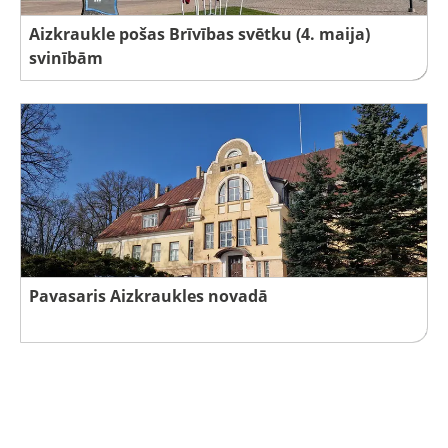
Aizkraukle pošas Brīvības svētku (4. maija)
svinībām
Pavasaris Aizkraukles novadā