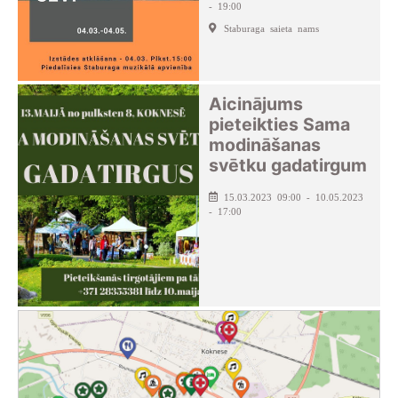
- 19:00
Staburaga saieta nams
Aicinājums
pieteikties Sama
modināšanas
svētku gadatirgum
15.03.2023 09:00 - 10.05.2023
- 17:00