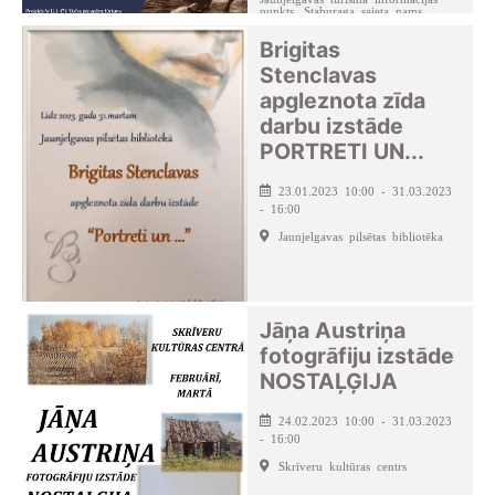
punkts, Staburaga saieta nams
Brigitas
Stenclavas
apgleznota zīda
darbu izstāde
PORTRETI UN...
23.01.2023 10:00 - 31.03.2023
- 16:00
Jaunjelgavas pilsētas bibliotēka
Jāņa Austriņa
fotogrāfiju izstāde
NOSTAĻĢIJA
24.02.2023 10:00 - 31.03.2023
- 16:00
Skrīveru kultūras centrs