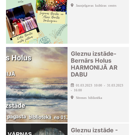
Jaunjelgavas kultūras centrs
Gleznu izstāde-
Bernārs Holus
HARMONIJĀ AR
DABU
01.03.2023 10:00 - 31.03.2023
- 16:00
Sērenes bibliotēka
Gleznu izstāde -