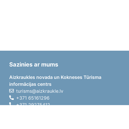
Sazinies ar mums
Aizkraukles novada un Kokneses Tūrisma
informācijas centrs
turisms@aizkraukle.lv
+371 65161296
+371 29275412
1905.gada iela 7, Koknese,
Aizkraukles novads, LV-5113