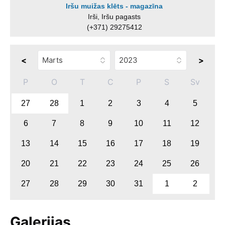
Iršu muižas klēts - magazīna
Irši, Iršu pagasts
(+371) 29275412
<
>
P
O
T
C
P
S
Sv
27
28
1
2
3
4
5
6
7
8
9
10
11
12
13
14
15
16
17
18
19
20
21
22
23
24
25
26
27
28
29
30
31
1
2
Galerijas