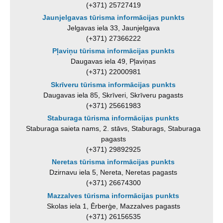
(+371) 25727419
Jaunjelgavas tūrisma informācijas punkts
Jelgavas iela 33, Jaunjelgava
(+371) 27366222
Pļaviņu tūrisma informācijas punkts
Daugavas iela 49, Pļaviņas
(+371) 22000981
Skrīveru tūrisma informācijas punkts
Daugavas iela 85, Skrīveri, Skrīveru pagasts
(+371) 25661983
Staburaga tūrisma informācijas punkts
Staburaga saieta nams, 2. stāvs, Staburags, Staburaga
pagasts
(+371) 29892925
Neretas tūrisma informācijas punkts
Dzirnavu iela 5, Nereta, Neretas pagasts
(+371) 26674300
Mazzalves tūrisma informācijas punkts
Skolas iela 1, Ērberģe, Mazzalves pagasts
(+371) 26156535