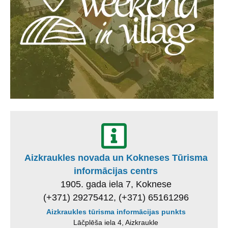
Aizkraukles novada un Kokneses Tūrisma
informācijas centrs
1905. gada iela 7, Koknese
(+371) 29275412, (+371) 65161296
Aizkraukles tūrisma informācijas punkts
Lāčplēša iela 4, Aizkraukle