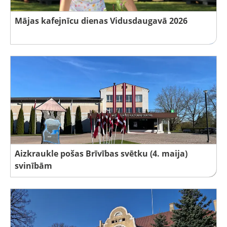
Mājas kafejnīcu dienas Vidusdaugavā 2026
Aizkraukle pošas Brīvības svētku (4. maija)
svinībām