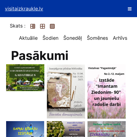
visitaizkraukle.lv
Skats :
Aktuālie
Šodien
Šonedēļ
Šomēnes
Arhīvs
Pasākumi