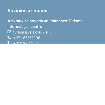
Sazinies ar mums
Aizkraukles novada un Kokneses Tūrisma
informācijas centrs
turisms@aizkraukle.lv
+371 65161296
+371 29275412
1905.gada iela 7, Koknese,
Aizkraukles novads, LV-5113
Darba laiki
Darba laiki
01.05.2026 - 30.09.2026
P, O, T, C, P
09:00 - 18:00
Pusdienu laiks
12:00 - 13:00
S
10:00 - 15:00
Sv
11:00 - 14:00