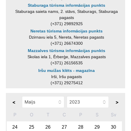
Staburaga tūrisma informācijas punkts
Staburaga saieta nams, 2. stāvs, Staburags, Staburaga
pagasts
(+371) 29892925
Neretas tūrisma informācijas punkts
Dzirnavu iela 5, Nereta, Neretas pagasts
(+371) 26674300
Mazzalves tūrisma informācijas punkts
Skolas iela 1, Ērberģe, Mazzalves pagasts
(+371) 26156535
Iršu muižas klēts - magazīna
Irši, Iršu pagasts
(+371) 29275412
<
>
P
O
T
C
P
S
Sv
24
25
26
27
28
29
30