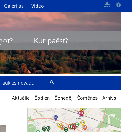
Galerijas
Video
ņot?
Kur paēst?
zkraukles novadu!
Aktuālie
Šodien
Šonedēļ
Šomēnes
Arhīvs