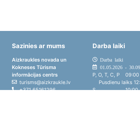
Sazinies ar mums
Darba laiki
Aizkraukles novada un
Darba laiki
Kokneses Tūrisma
01.05.2026 - 30.0
informācijas centrs
P, O, T, C, P
09:00 
turisms@aizkraukle.lv
Pusdienu laiks
12:
+371 65161296
S
10:00 
+371 29275412
Sv
11:00 
1905.gada iela 7, Koknese,
01.10.2025 - 30.0
Aizkraukles novads, LV-5113
P, O, T, C, P
08:00 
Pusdienu laiks
12:
S
10:00 
Sv
Brīvdi