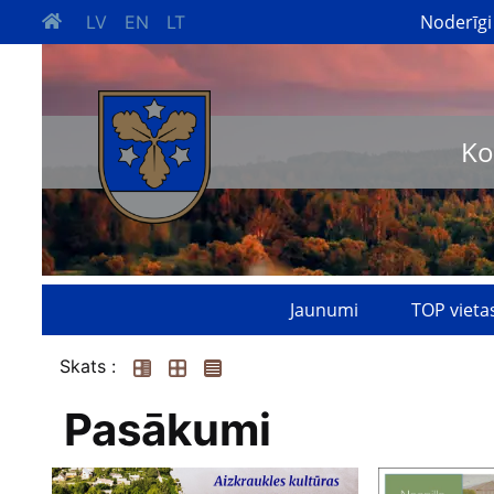
Noderīgi
LV
EN
LT
Ko
Jaunumi
TOP vieta
Skats :
Pasākumi