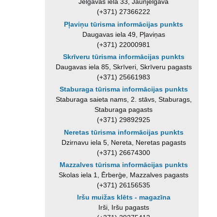
Jelgavas iela 33, Jaunjelgava
(+371) 27366222
Pļaviņu tūrisma informācijas punkts
Daugavas iela 49, Pļaviņas
(+371) 22000981
Skrīveru tūrisma informācijas punkts
Daugavas iela 85, Skrīveri, Skrīveru pagasts
(+371) 25661983
Staburaga tūrisma informācijas punkts
Staburaga saieta nams, 2. stāvs, Staburags,
Staburaga pagasts
(+371) 29892925
Neretas tūrisma informācijas punkts
Dzirnavu iela 5, Nereta, Neretas pagasts
(+371) 26674300
Mazzalves tūrisma informācijas punkts
Skolas iela 1, Ērberģe, Mazzalves pagasts
(+371) 26156535
Iršu muižas klēts - magazīna
Irši, Iršu pagasts