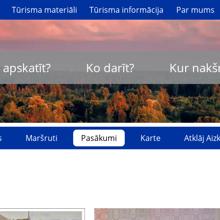
Tūrisma materiāli
Tūrisma informācija
Par mums
 apskatīt?
Ko darīt?
Kur nakš
s
Maršruti
Pasākumi
Karte
Atklāj Ai