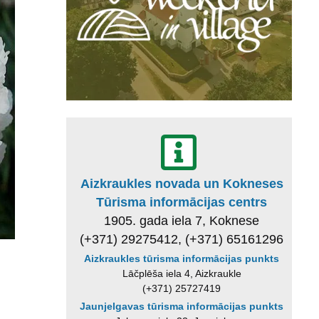
Aizkraukles novada un Kokneses
Tūrisma informācijas centrs
1905. gada iela 7, Koknese
(+371) 29275412, (+371) 65161296
Aizkraukles tūrisma informācijas punkts
Lāčplēša iela 4, Aizkraukle
(+371) 25727419
Jaunjelgavas tūrisma informācijas punkts