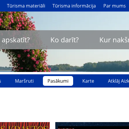
Tūrisma materiāli
Tūrisma informācija
Par mums
 apskatīt?
Ko darīt?
Kur nakš
s
Maršruti
Pasākumi
Karte
Atklāj Ai