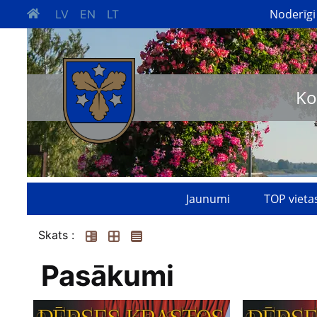
Noderīgi
LV
EN
LT
Ko
Jaunumi
TOP vieta
Skats :
Pasākumi