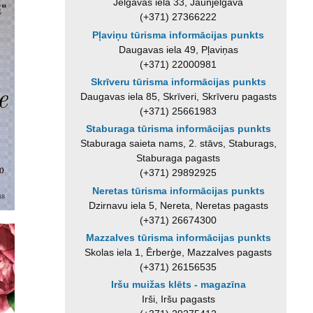
Jelgavas iela 33, Jaunjelgava
(+371) 27366222
Pļaviņu tūrisma informācijas punkts
Daugavas iela 49, Pļaviņas
(+371) 22000981
Skrīveru tūrisma informācijas punkts
Daugavas iela 85, Skrīveri, Skrīveru pagasts
(+371) 25661983
Staburaga tūrisma informācijas punkts
Staburaga saieta nams, 2. stāvs, Staburags,
Staburaga pagasts
(+371) 29892925
Neretas tūrisma informācijas punkts
Dzirnavu iela 5, Nereta, Neretas pagasts
(+371) 26674300
Mazzalves tūrisma informācijas punkts
Skolas iela 1, Ērberģe, Mazzalves pagasts
(+371) 26156535
Iršu muižas klēts - magazīna
Irši, Iršu pagasts