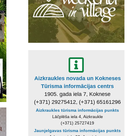
Aizkraukles novada un Kokneses
Tūrisma informācijas centrs
1905. gada iela 7, Koknese
(+371) 29275412, (+371) 65161296
Aizkraukles tūrisma informācijas punkts
Lāčplēša iela 4, Aizkraukle
(+371) 25727419
Jaunjelgavas tūrisma informācijas punkts