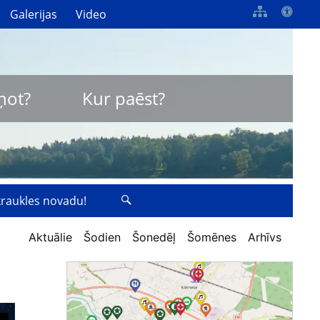
Galerijas
Video
ņot?
Kur paēst?
zkraukles novadu!
Aktuālie
Šodien
Šonedēļ
Šomēnes
Arhīvs