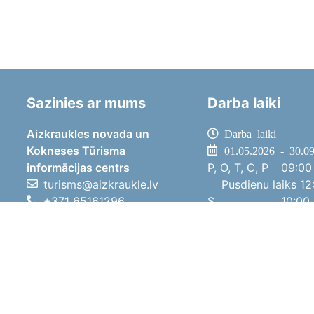
Sazinies ar mums
Darba laiki
Aizkraukles novada un
Darba laiki
Kokneses Tūrisma
01.05.2026 - 30.0
informācijas centrs
P, O, T, C, P
09:00 
turisms@aizkraukle.lv
Pusdienu laiks
12:
+371 65161296
S
10:00 
+371 29275412
Sv
11:00 
1905.gada iela 7, Koknese,
01.10.2025 - 30.0
Aizkraukles novads, LV-5113
P, O, T, C, P
08:00 
Pusdienu laiks
12:
S
10:00 
Sv
Brīvdi