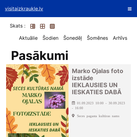
visitaizkraukle.lv
Skats :
Aktuālie
Šodien
Šonedēļ
Šomēnes
Arhīvs
Pasākumi
Marko Ojalas foto
izstāde
IEKLAUSIES UN
IESKATIES DABĀ
01.09.2023 10:00 - 30.09.2023
- 16:00
Seces pagasta kultūras nams