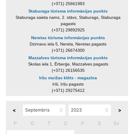
(+371) 25661983
Staburaga tūrisma informācijas punkts
Staburaga saieta nams, 2. stāvs, Staburags, Staburaga
pagasts
(+371) 29892925
Neretas tūrisma informācijas punkts
Dzirnavu iela 5, Nereta, Neretas pagasts
(+371) 26674300
Mazzalves tūrisma informācijas punkts
Skolas iela 1, Ērberģe, Mazzalves pagasts
(+371) 26156535
Iršu muižas klēts - magazīna
Irši, Iršu pagasts
(+371) 29275412
<
>
P
O
T
C
P
S
Sv