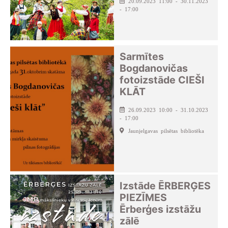
20.09.2023 11:00 - 30.11.2023
- 17:00
Sarmītes
Bogdanovičas
fotoizstāde CIEŠI
KLĀT
26.09.2023 10:00 - 31.10.2023
- 17:00
Jaunjelgavas pilsētas bibliotēka
Izstāde ĒRBERĢES
PIEZĪMES
Ērberģes izstāžu
zālē