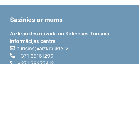
Sazinies ar mums
Aizkraukles novada un Kokneses Tūrisma
informācijas centrs
turisms@aizkraukle.lv
+371 65161296
+371 29275412
1905.gada iela 7, Koknese,
Aizkraukles novads, LV-5113
Darba laiki
Darba laiki
01.05.2026 - 30.09.2026
P, O, T, C, P
09:00 - 18:00
Pusdienu laiks
12:00 - 13:00
S
10:00 - 15:00