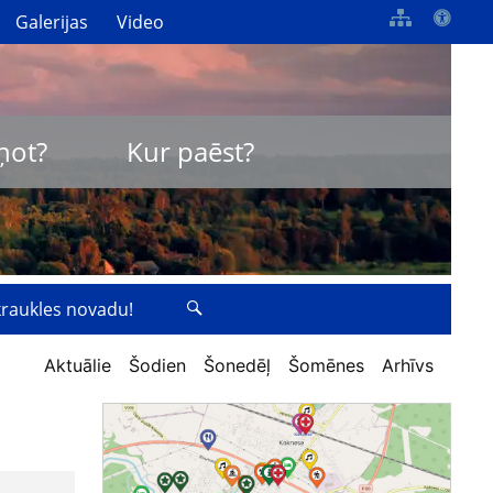
Galerijas
Video
ņot?
Kur paēst?
zkraukles novadu!
Aktuālie
Šodien
Šonedēļ
Šomēnes
Arhīvs