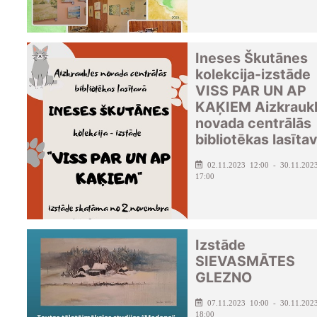
Ineses Škutānes
kolekcija-izstāde
VISS PAR UN AP
KAĶIEM Aizkrauk
novada centrālās
bibliotēkas lasīta
02.11.2023 12:00 - 30.11.202
17:00
Izstāde
SIEVASMĀTES
GLEZNO
07.11.2023 10:00 - 30.11.202
18:00