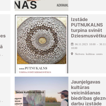
Izstāde
PUTNUKALNS
turpina svinēt
les
Dziesmusvētku
06.11.2023 10:00 - 30.11
vā
18:00
Skrīveru kultūras centrs
3 -
Jaunjelgavas
kultūras
veicināšanas
biedrības glezn
3 -
darbu izstāde