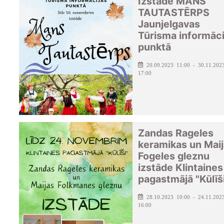
Izstāde MANS
TAUTASTĒRPS
Jaunjelgavas
Tūrisma informāci
punktā
20.09.2023 11:00 - 30.11.202
17:00
Zandas Rageles
keramikas un Mai
Fogeles gleznu
izstāde Klintaines
pagastmājā "Kūlīš
28.10.2023 10:00 - 24.11.202
16:00