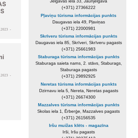
Jelgavas iela 33, Jaunjelgava
AS
(+371) 27366222
AS
Pļaviņu tūrisma informācijas punkts
Daugavas iela 49, Pļaviņas
(+371) 22000981
.2023 -
Skrīveru tūrisma informācijas punkts
ms
Daugavas iela 85, Skrīveri, Skrīveru pagasts
(+371) 25661983
mi
Staburaga tūrisma informācijas punkts
Staburaga saieta nams, 2. stāvs, Staburags,
Staburaga pagasts
.2023 -
(+371) 29892925
Neretas tūrisma informācijas punkts
Dzirnavu iela 5, Nereta, Neretas pagasts
(+371) 26674300
Mazzalves tūrisma informācijas punkts
Skolas iela 1, Ērberģe, Mazzalves pagasts
(+371) 26156535
Iršu muižas klēts - magazīna
Irši, Iršu pagasts