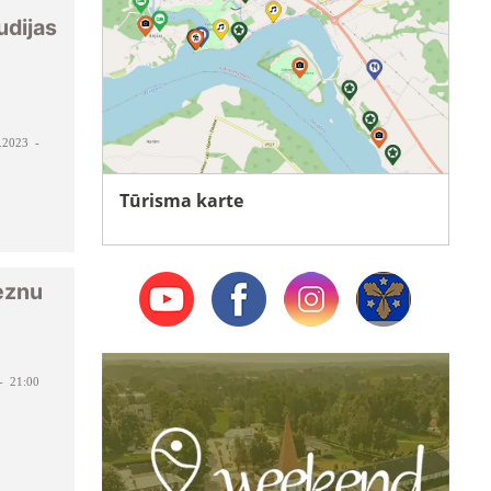
udijas
.2023 -
Tūrisma karte
eznu
- 21:00