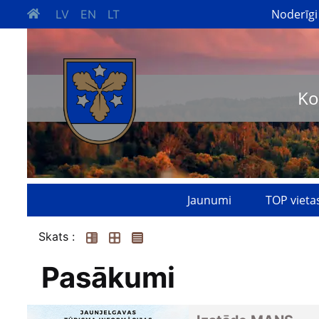
Noderīgi
LV
EN
LT
Ko
Jaunumi
TOP vieta
Skats :
Pasākumi