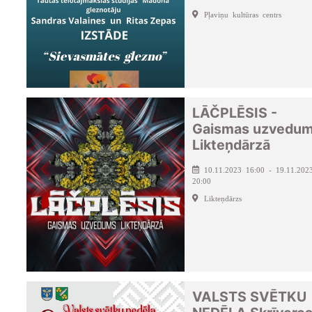
Pļaviņu kultūras centrs
LĀČPLĒSIS -
Gaismas uzvedu
Likteņdārzā
10.11.2023 16:00 - 19.11.202
20:00
Likteņdārzs
VALSTS SVĒTKU