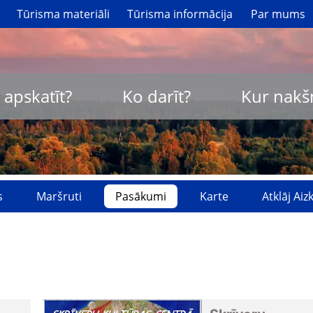
Tūrisma materiāli
Tūrisma informācija
Par mums
 apskatīt?
Ko darīt?
Kur nakš
s
Maršruti
Pasākumi
Karte
Atklāj Ai