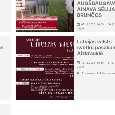
AUGŠDAUGAV
AINAVA SĒLIJ
BRUNČOS
07.11.2023 10:00 - 30.12
18:00
Seces pagasta kultūras na
Latvijas valsts
ms
svētku pasāku
Aizkrauklē
3 -
11.11.2023 16:30 - 17.11
21:00
Aizkraukles kultūras centrs