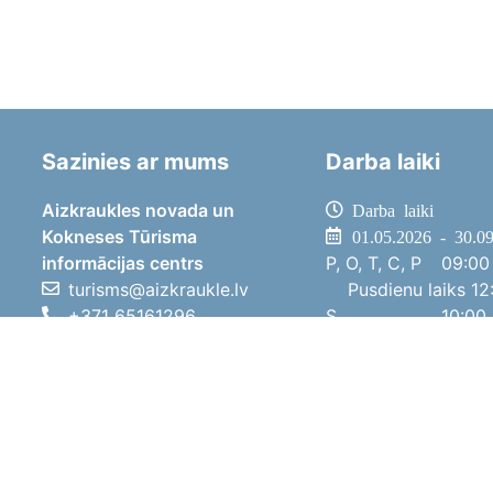
Sazinies ar mums
Darba laiki
Aizkraukles novada un
Darba laiki
Kokneses Tūrisma
01.05.2026 - 30.0
informācijas centrs
P, O, T, C, P
09:00 
turisms@aizkraukle.lv
Pusdienu laiks
12:
+371 65161296
S
10:00 
+371 29275412
Sv
11:00 
1905.gada iela 7, Koknese,
01.10.2025 - 30.0
Aizkraukles novads, LV-5113
P, O, T, C, P
08:00 
Pusdienu laiks
12:
S
10:00 
Sv
Brīvdi