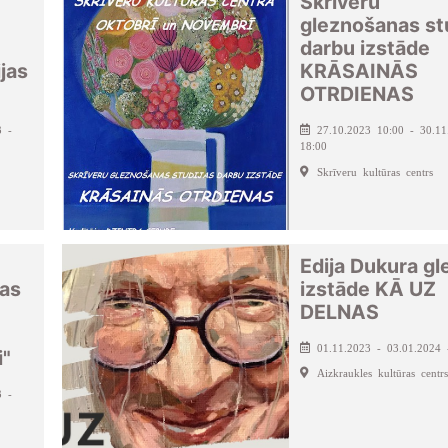
Skrīveru
gleznošanas st
darbu izstāde
jas
KRĀSAINĀS
OTRDIENAS
3 -
27.10.2023 10:00 - 30.11
18:00
Skrīveru kultūras centrs
Edija Dukura gl
jas
izstāde KĀ UZ
DELNAS
01.11.2023 - 03.01.2024 
i"
Aizkraukles kultūras centrs
3 -