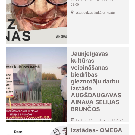
21:00
Aizkraukles kultūras centrs
Jaunjelgavas
kultūras
veicināšanas
biedrības
gleznotāju darbu
izstāde
AUGŠDAUGAVAS
AINAVA SĒLIJAS
BRUNČOS
07.11.2023 10:00 - 30.12.2023
- 18:00
Izstādes- OMEGA
Seces pagasta kultūras nams