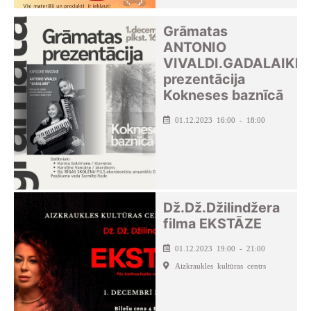
Grāmatas
ANTONIO
VIVALDI.GADALAIKI
prezentācija
Kokneses baznīcā
01.12.2023 16:00 - 18:00
Dž.Dž.Džilindžera
filma EKSTĀZE
01.12.2023 19:00 - 21:00
Aizkraukles kultūras centrs