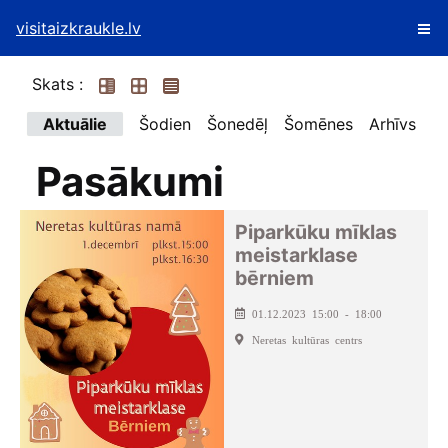
visitaizkraukle.lv
Skats :
Aktuālie
Šodien
Šonedēļ
Šomēnes
Arhīvs
Pasākumi
Piparkūku mīklas
meistarklase
bērniem
01.12.2023 15:00 - 18:00
Neretas kultūras centrs