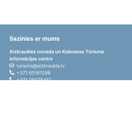
Sazinies ar mums
Aizkraukles novada un Kokneses Tūrisma
informācijas centrs
turisms@aizkraukle.lv
+371 65161296
+371 29275412
1905.gada iela 7, Koknese,
Aizkraukles novads, LV-5113
Darba laiki
Darba laiki
01.05.2026 - 30.09.2026