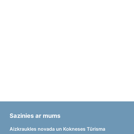
Sazinies ar mums
Aizkraukles novada un Kokneses Tūrisma