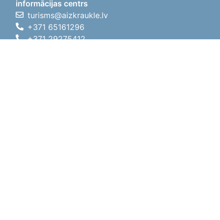
informācijas centrs
turisms@aizkraukle.lv
+371 65161296
+371 29275412
1905.gada iela 7, Koknese,
Aizkraukles novads, LV-5113
Darba laiki
Darba laiki
01.05.2026 - 30.09.2026
P, O, T, C, P
09:00 - 18:00
Pusdienu laiks
12:00 - 13:00
S
10:00 - 15:00
Sv
11:00 - 14:00
01.10.2025 - 30.04.2026
P, O, T, C, P
08:00 - 17:00
Pusdienu laiks
12:00
- 13:00
S
10:00 - 14:00