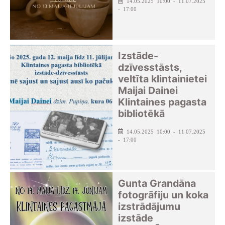
14.05.2025 10:00 - 11.07.2025
- 17:00
Izstāde-
dzīvesstāsts,
veltīta klintainietei
Maijai Dainei
Klintaines pagasta
bibliotēkā
14.05.2025 10:00 - 11.07.2025
- 17:00
Gunta Grandāna
fotogrāfiju un koka
izstrādājumu
izstāde