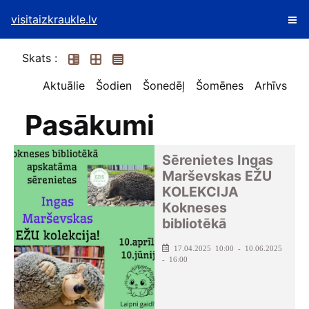
visitaizkraukle.lv
Skats :
Aktuālie
Šodien
Šonedēļ
Šomēnes
Arhīvs
Pasākumi
Sērenietes Ingas
Marševskas EŽU
KOLEKCIJA
Kokneses
bibliotēkā
17.04.2025 10:00 - 10.06.2025
- 16:00