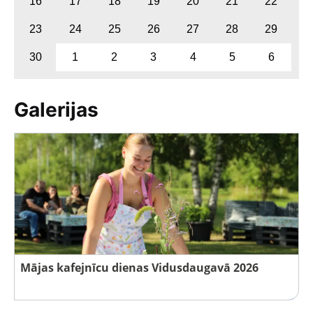
16
17
18
19
20
21
22
23
24
25
26
27
28
29
30
1
2
3
4
5
6
Galerijas
Mājas kafejnīcu dienas Vidusdaugavā 2026