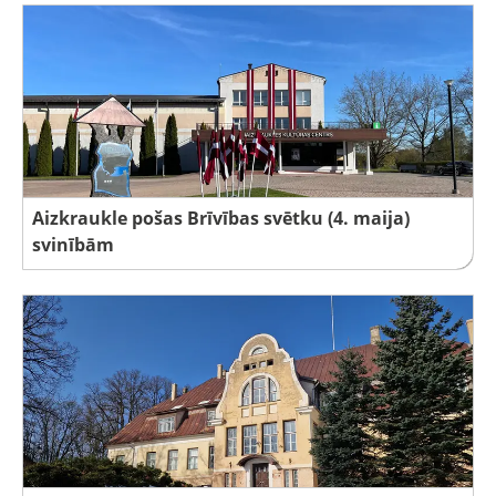
Aizkraukle pošas Brīvības svētku (4. maija)
svinībām