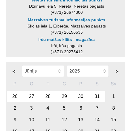
Neretas tūrisma informācijas punkts
Dzirnavu iela 5, Nereta, Neretas pagasts
(+371) 26674300
Mazzalves tūrisma informācijas punkts
Skolas iela 1, Ērberģe, Mazzalves pagasts
(+371) 26156535
Iršu muižas klēts - magazīna
Irši, Iršu pagasts
(+371) 29275412
<
>
P
O
T
C
P
S
Sv
26
27
28
29
30
31
1
2
3
4
5
6
7
8
9
10
11
12
13
14
15