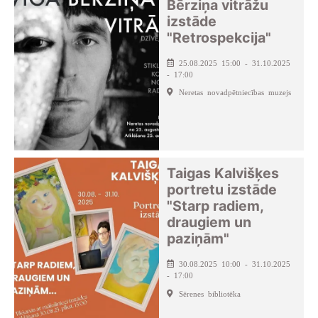
Bērziņa vitrāžu
izstāde
"Retrospekcija"
25.08.2025 15:00 - 31.10.2025
- 17:00
Neretas novadpētniecības muzejs
Taigas Kalvišķes
portretu izstāde
"Starp radiem,
draugiem un
paziņām"
30.08.2025 10:00 - 31.10.2025
- 17:00
Sērenes bibliotēka