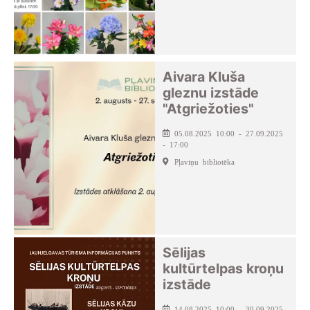
Aivara Kluša
gleznu izstāde
"Atgriežoties"
05.08.2025 10:00 - 27.09.2025
- 17:00
Pļaviņu bibliotēka
Sēlijas
kultūrtelpas kroņu
izstāde
14.08.2025 10:00 - 30.09.2025