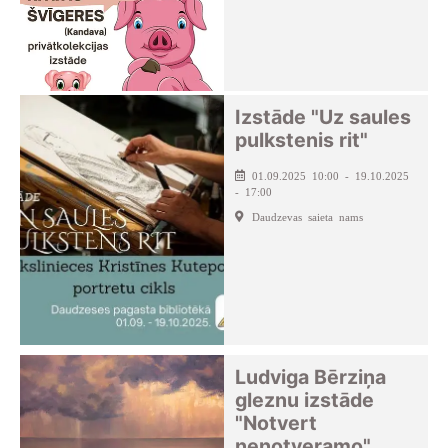
Izstāde "Uz saules
pulkstenis rit"
01.09.2025 10:00 - 19.10.2025
- 17:00
Daudzevas saieta nams
Ludviga Bērziņa
gleznu izstāde
"Notvert
nenotveramo"