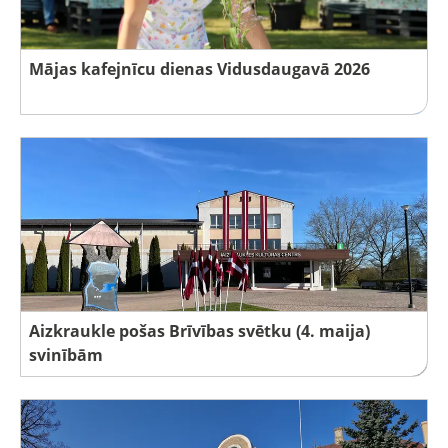
Mājas kafejnīcu dienas Vidusdaugavā 2026
Aizkraukle pošas Brīvības svētku (4. maija)
svinībām