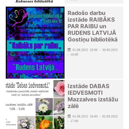
Kokneses pagasta bibliotēka
Radošo darbu
izstāde RAIBĀKS
PAR RAIBU un
RUDENS LATVIJĀ
Gostiņu bibliotēkā
01.08.2025 10:00 - 30.09.2025
- 16:00
Izstāde DABAS
IEDVESMOTI
Mazzalves izstāžu
zālē
01.08.2025 10:00 - 05.09.2025
- 17:00