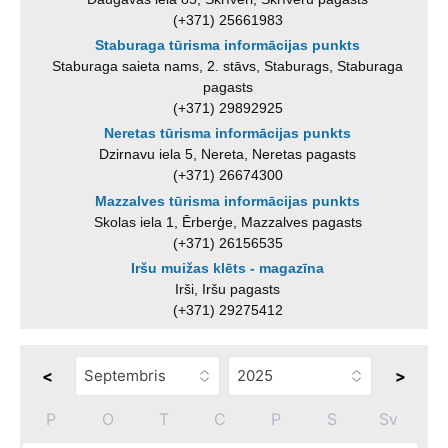
(+371) 25661983
Staburaga tūrisma informācijas punkts
Staburaga saieta nams, 2. stāvs, Staburags, Staburaga
pagasts
(+371) 29892925
Neretas tūrisma informācijas punkts
Dzirnavu iela 5, Nereta, Neretas pagasts
(+371) 26674300
Mazzalves tūrisma informācijas punkts
Skolas iela 1, Ērberģe, Mazzalves pagasts
(+371) 26156535
Iršu muižas klēts - magazīna
Irši, Iršu pagasts
(+371) 29275412
<
>
P
O
T
C
P
S
Sv