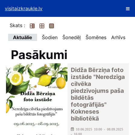
visitaizkraukle.lv
Skats :
Aktuālie
Šodien
Šonedēļ
Šomēnes
Arhīvs
Pasākumi
Didža Bērziņa foto
izstāde "Neredzīga
cilvēka
piedzīvojums paša
bildētās
fotogrāfijās"
Kokneses
bibliotēkā
10.06.2025 10:00 - 08.09.2025
- 16:00