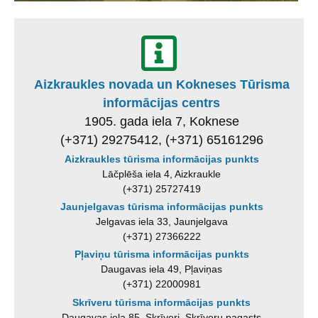
Aizkraukles novada un Kokneses Tūrisma
informācijas centrs
1905. gada iela 7, Koknese
(+371) 29275412, (+371) 65161296
Aizkraukles tūrisma informācijas punkts
Lāčplēša iela 4, Aizkraukle
(+371) 25727419
Jaunjelgavas tūrisma informācijas punkts
Jelgavas iela 33, Jaunjelgava
(+371) 27366222
Pļaviņu tūrisma informācijas punkts
Daugavas iela 49, Pļaviņas
(+371) 22000981
Skrīveru tūrisma informācijas punkts
Daugavas iela 85, Skrīveri, Skrīveru pagasts