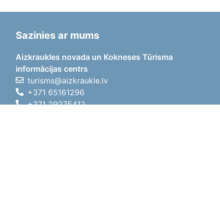
Sazinies ar mums
Aizkraukles novada un Kokneses Tūrisma
informācijas centrs
turisms@aizkraukle.lv
+371 65161296
+371 29275412
1905.gada iela 7, Koknese,
Aizkraukles novads, LV-5113
Darba laiki
Darba laiki
01.05.2026 - 30.09.2026
P, O, T, C, P
09:00 - 18:00
Pusdienu laiks
12:00 - 13:00
S
10:00 - 15:00