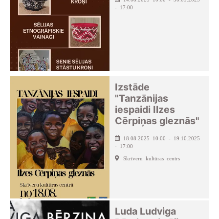
- 17:00
Izstāde
"Tanzānijas
iespaidi Ilzes
Cērpiņas gleznās"
18.08.2025 10:00 - 19.10.2025
- 17:00
Skrīveru kultūras centrs
Luda Ludviga