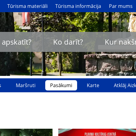
Tūrisma materiāli
Tūrisma informācija
Par mums
 apskatīt?
Ko darīt?
Kur nakš
s
Maršruti
Pasākumi
Karte
Atklāj Ai