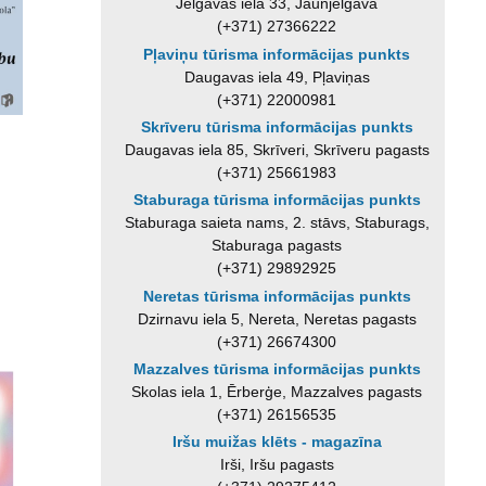
Jelgavas iela 33, Jaunjelgava
(+371) 27366222
Pļaviņu tūrisma informācijas punkts
Daugavas iela 49, Pļaviņas
(+371) 22000981
Skrīveru tūrisma informācijas punkts
Daugavas iela 85, Skrīveri, Skrīveru pagasts
(+371) 25661983
Staburaga tūrisma informācijas punkts
Staburaga saieta nams, 2. stāvs, Staburags,
Staburaga pagasts
(+371) 29892925
Neretas tūrisma informācijas punkts
Dzirnavu iela 5, Nereta, Neretas pagasts
(+371) 26674300
Mazzalves tūrisma informācijas punkts
Skolas iela 1, Ērberģe, Mazzalves pagasts
(+371) 26156535
Iršu muižas klēts - magazīna
Irši, Iršu pagasts