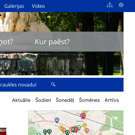
Galerijas
Video
ņot?
Kur paēst?
zkraukles novadu!
Aktuālie
Šodien
Šonedēļ
Šomēnes
Arhīvs