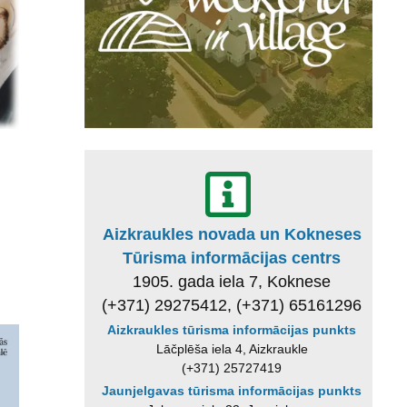
Aizkraukles novada un Kokneses
Tūrisma informācijas centrs
1905. gada iela 7, Koknese
(+371) 29275412, (+371) 65161296
Aizkraukles tūrisma informācijas punkts
Lāčplēša iela 4, Aizkraukle
(+371) 25727419
Jaunjelgavas tūrisma informācijas punkts