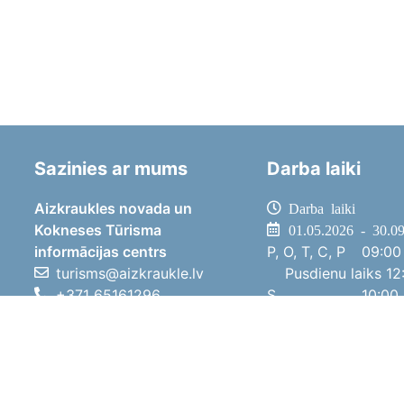
Sazinies ar mums
Darba laiki
Aizkraukles novada un
Darba laiki
Kokneses Tūrisma
01.05.2026 - 30.0
informācijas centrs
P, O, T, C, P
09:00 
turisms@aizkraukle.lv
Pusdienu laiks
12:
+371 65161296
S
10:00 
+371 29275412
Sv
11:00 
1905.gada iela 7, Koknese,
01.10.2025 - 30.0
Aizkraukles novads, LV-5113
P, O, T, C, P
08:00 
Pusdienu laiks
12:
S
10:00 