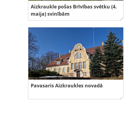
Aizkraukle pošas Brīvības svētku (4.
maija) svinībām
Pavasaris Aizkraukles novadā