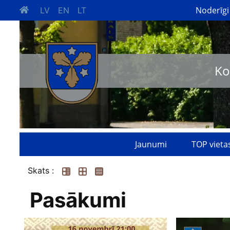
Noderīgi
LV
EN
LT
Ko
Jaunumi
TOP vieta
Skats :
Pasākumi