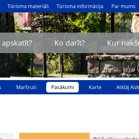
Tūrisma materiāli
Tūrisma informācija
Par mums
 apskatīt?
Ko darīt?
Kur nakš
s
Maršruti
Pasākumi
Karte
Atklāj Ai