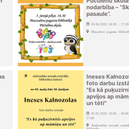
m
Pūčulēnu skola
nodarbība – “Sk
pasaule”.
05.06.2026 16:30 - 17:30
Mazzalves pagasta bibliotē
as
Ineses Kalnozo
foto darbu izst
"Es kā puķuzirn
apvijos ap mām
un tēti"
05.05.2026 10:00 - 30.06
17:00
Aizkraukles novada centrā
bibliotēka