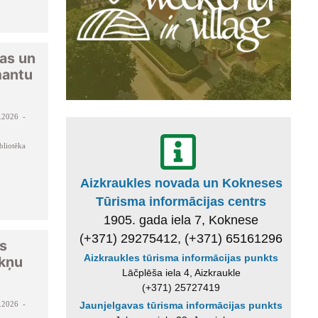
as un
mantu
.2026 -
bliotēka
Aizkraukles novada un Kokneses
Tūrisma informācijas centrs
1905. gada iela 7, Koknese
(+371) 29275412, (+371) 65161296
as
Aizkraukles tūrisma informācijas punkts
ēkņu
Lāčplēša iela 4, Aizkraukle
(+371) 25727419
.2026 -
Jaunjelgavas tūrisma informācijas punkts