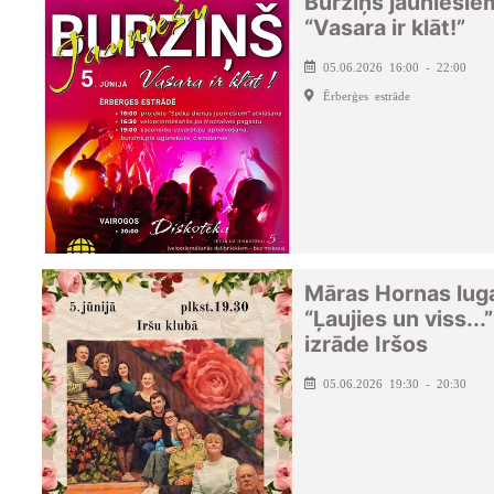
Burziņš jauniešie
“Vasara ir klāt!”
05.06.2026 16:00 - 22:00
Ērberģes estrāde
Māras Hornas lug
“Ļaujies un viss...”
izrāde Iršos
05.06.2026 19:30 - 20:30