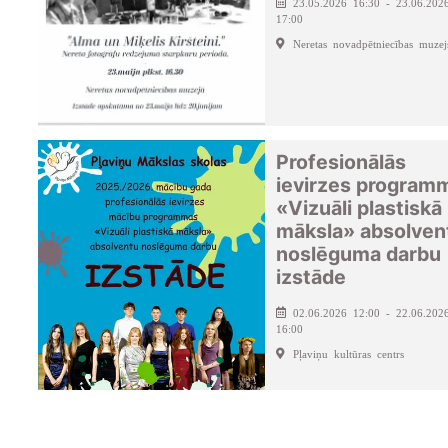
23.05.2026 16:30 - 23.06.202
17:00
Neretas novadpētniecības muzej
Profesionālās
ievirzes program
«Vizuāli plastiskā
māksla» absolven
noslēguma darbu
izstāde
02.06.2026 12:00 - 22.06.202
16:00
Pļaviņu kultūras centrs