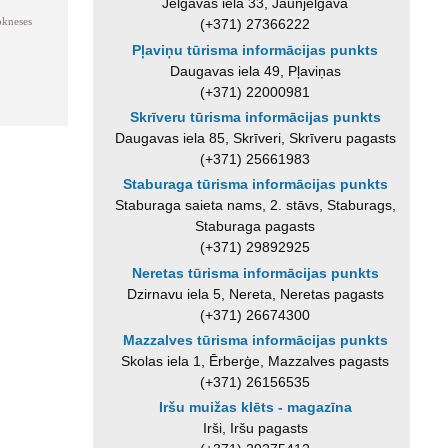
Jelgavas iela 33, Jaunjelgava
kneses
(+371) 27366222
Pļaviņu tūrisma informācijas punkts
Daugavas iela 49, Pļaviņas
(+371) 22000981
Skrīveru tūrisma informācijas punkts
Daugavas iela 85, Skrīveri, Skrīveru pagasts
(+371) 25661983
Staburaga tūrisma informācijas punkts
Staburaga saieta nams, 2. stāvs, Staburags,
Staburaga pagasts
(+371) 29892925
Neretas tūrisma informācijas punkts
Dzirnavu iela 5, Nereta, Neretas pagasts
(+371) 26674300
Mazzalves tūrisma informācijas punkts
Skolas iela 1, Ērberģe, Mazzalves pagasts
(+371) 26156535
Iršu muižas klēts - magazīna
Irši, Iršu pagasts