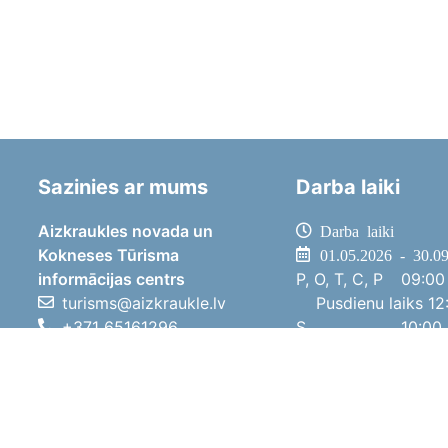
Sazinies ar mums
Darba laiki
Aizkraukles novada un
Darba laiki
Kokneses Tūrisma
01.05.2026 - 30.0
informācijas centrs
P, O, T, C, P
09:00 
turisms@aizkraukle.lv
Pusdienu laiks
12:
+371 65161296
S
10:00 
+371 29275412
Sv
11:00 
1905.gada iela 7, Koknese,
01.10.2025 - 30.0
Aizkraukles novads, LV-5113
P, O, T, C, P
08:00 
Pusdienu laiks
12:
S
10:00 