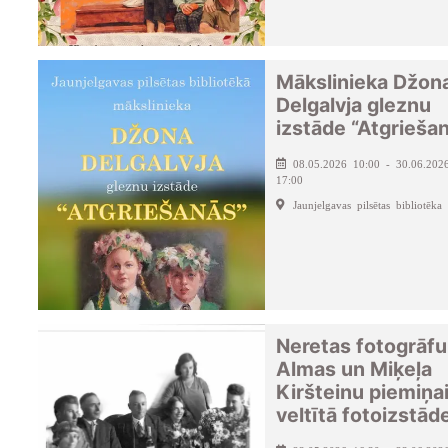
Mākslinieka Džon
Delgalvja gleznu
izstāde “Atgrieša
08.05.2026 10:00 - 30.06.202
17:00
Jaunjelgavas pilsētas bibliotēka
Neretas fotogrāfu
Almas un Miķeļa
Kiršteinu piemiņa
veltītā fotoizstād