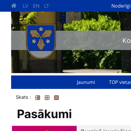
Noderīgi
LV
EN
LT
Ko
Jaunumi
TOP vieta
Skats :
Pasākumi