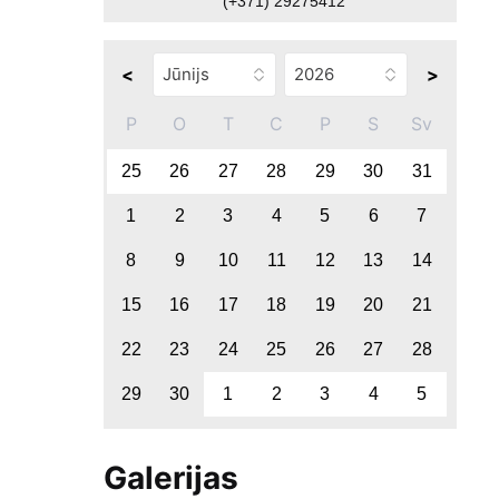
(+371) 29275412
<
>
P
O
T
C
P
S
Sv
25
26
27
28
29
30
31
1
2
3
4
5
6
7
8
9
10
11
12
13
14
15
16
17
18
19
20
21
22
23
24
25
26
27
28
29
30
1
2
3
4
5
Galerijas