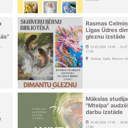
a
Rasmas Celmiņ
Līgas Ūdres di
nās”
gleznu izstāde
6 -
12.05.2026 15:00 - 31.07
17:00
Andreja Upīša Skrīveru bi
Mākslas studij
"Mtelpa" audz
i
darbu izstāde
e
01.06.2026 17:00 - 30.06
17:00