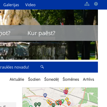
Galerijas
Video
ņot?
Kur paēst?
zkraukles novadu!
Aktuālie
Šodien
Šonedēļ
Šomēnes
Arhīvs