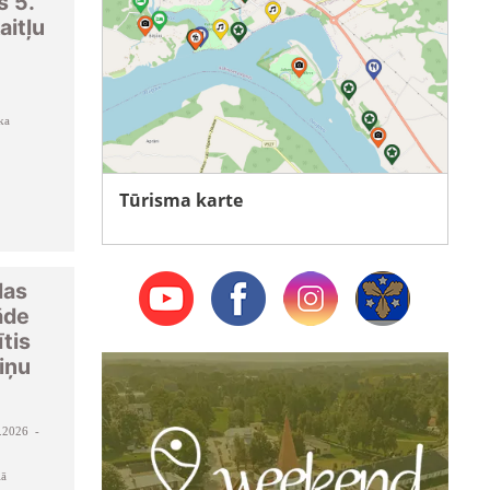
s 5.
aitļu
ka
Tūrisma karte
las
āde
ītis
iņu
.2026 -
lā