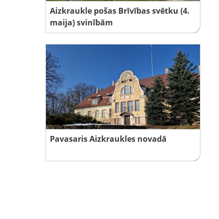
Aizkraukle pošas Brīvības svētku (4.
maija) svinībām
Pavasaris Aizkraukles novadā