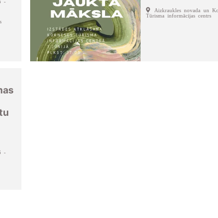
6 -
Aizkraukles novada un Ko
Tūrisma informācijas centrs
s
mas
tu
6 -