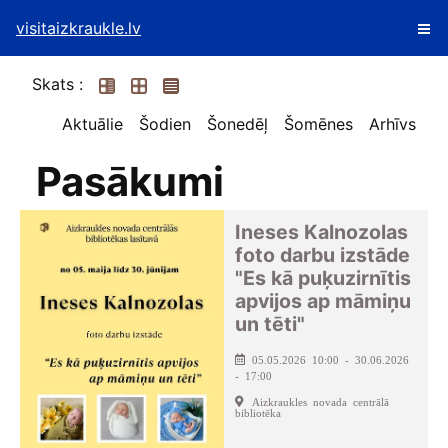
visitaizkraukle.lv
Skats :
Aktuālie
Šodien
Šonedēļ
Šomēnes
Arhīvs
Pasākumi
Ineses Kalnozolas
foto darbu izstāde
"Es kā puķuzirnītis
apvijos ap māmiņu
un tēti"
05.05.2026 10:00 - 30.06.2026
- 17:00
Aizkraukles novada centrālā
bibliotēka