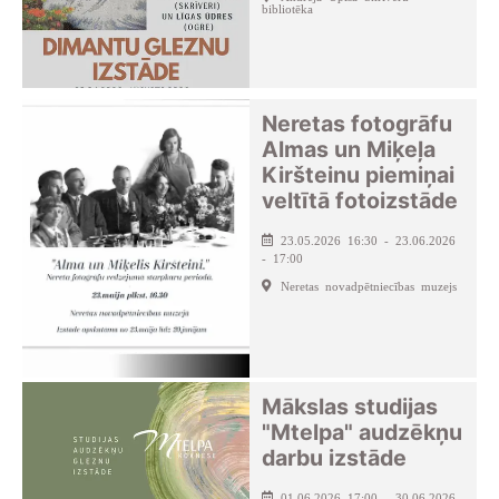
bibliotēka
Neretas fotogrāfu
Almas un Miķeļa
Kiršteinu piemiņai
veltītā fotoizstāde
23.05.2026 16:30 - 23.06.2026
- 17:00
Neretas novadpētniecības muzejs
Mākslas studijas
"Mtelpa" audzēkņu
darbu izstāde
01.06.2026 17:00 - 30.06.2026