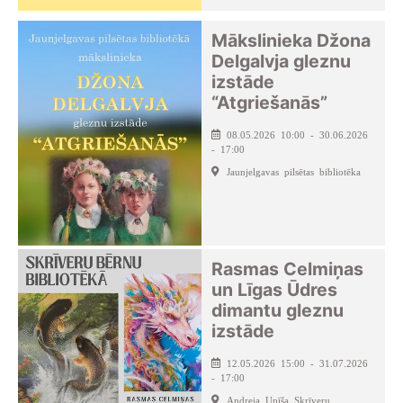
Mākslinieka Džona
Delgalvja gleznu
izstāde
“Atgriešanās”
08.05.2026 10:00 - 30.06.2026
- 17:00
Jaunjelgavas pilsētas bibliotēka
Rasmas Celmiņas
un Līgas Ūdres
dimantu gleznu
izstāde
12.05.2026 15:00 - 31.07.2026
- 17:00
Andreja Upīša Skrīveru