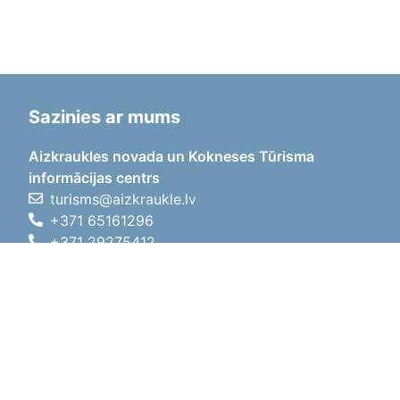
Sazinies ar mums
Aizkraukles novada un Kokneses Tūrisma
informācijas centrs
turisms@aizkraukle.lv
+371 65161296
+371 29275412
1905.gada iela 7, Koknese,
Aizkraukles novads, LV-5113
Darba laiki
Darba laiki
01.05.2026 - 30.09.2026