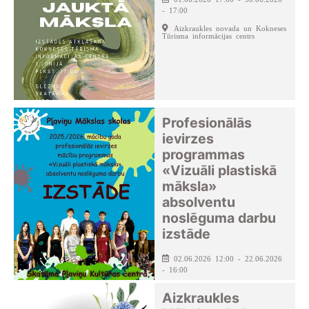
- 17:00
Aizkraukles novada un Kokneses
Tūrisma informācijas centrs
Profesionālās
ievirzes
programmas
«Vizuāli plastiskā
māksla»
absolventu
noslēguma darbu
izstāde
02.06.2026 12:00 - 22.06.2026
- 16:00
Pļaviņu kultūras centrs
Aizkraukles