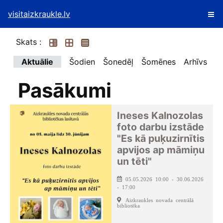
visitaizkraukle.lv
Skats :
Aktuālie
Šodien
Šonedēļ
Šomēnes
Arhīvs
Pasākumi
Ineses Kalnozolas
foto darbu izstāde
"Es kā puķuzirnītis
apvijos ap māmiņu
un tēti"
05.05.2026 10:00 - 30.06.2026
- 17:00
Aizkraukles novada centrālā
bibliotēka