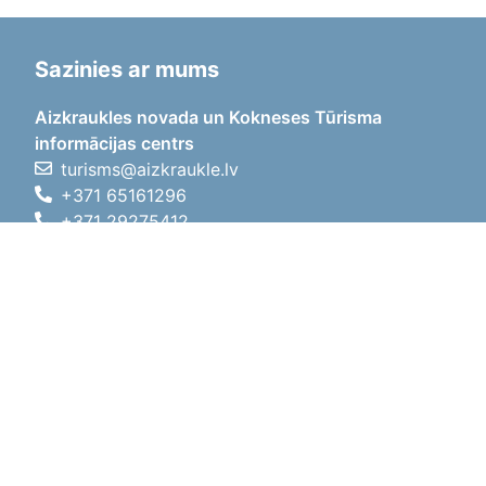
Sazinies ar mums
Aizkraukles novada un Kokneses Tūrisma
informācijas centrs
turisms@aizkraukle.lv
+371 65161296
+371 29275412
1905.gada iela 7, Koknese,
Aizkraukles novads, LV-5113
Darba laiki
Darba laiki
01.05.2026 - 30.09.2026
P, O, T, C, P
09:00 - 18:00
Pusdienu laiks
12:00 - 13:00
S
10:00 - 15:00