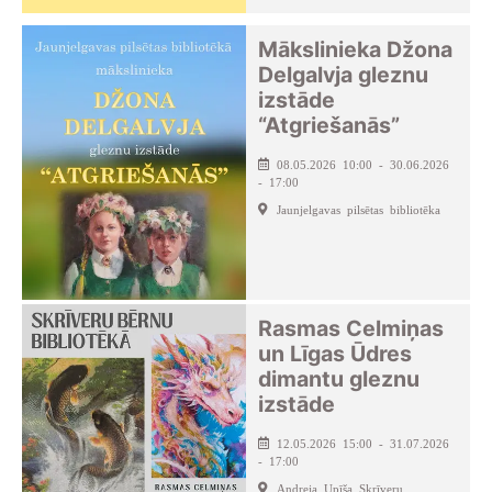
Mākslinieka Džona
Delgalvja gleznu
izstāde
“Atgriešanās”
08.05.2026 10:00 - 30.06.2026
- 17:00
Jaunjelgavas pilsētas bibliotēka
Rasmas Celmiņas
un Līgas Ūdres
dimantu gleznu
izstāde
12.05.2026 15:00 - 31.07.2026
- 17:00
Andreja Upīša Skrīveru