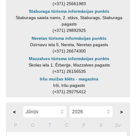
(+371) 25661983
Staburaga tūrisma informācijas punkts
Staburaga saieta nams, 2. stāvs, Staburags, Staburaga
pagasts
(+371) 29892925
Neretas tūrisma informācijas punkts
Dzirnavu iela 5, Nereta, Neretas pagasts
(+371) 26674300
Mazzalves tūrisma informācijas punkts
Skolas iela 1, Ērberģe, Mazzalves pagasts
(+371) 26156535
Iršu muižas klēts - magazīna
Irši, Iršu pagasts
(+371) 29275412
<
>
P
O
T
C
P
S
Sv