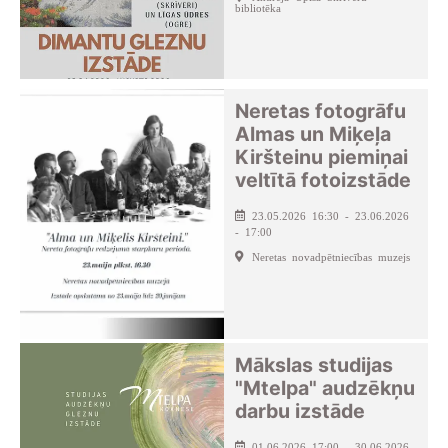
bibliotēka
Neretas fotogrāfu
Almas un Miķeļa
Kiršteinu piemiņai
veltītā fotoizstāde
23.05.2026 16:30 - 23.06.2026
- 17:00
Neretas novadpētniecības muzejs
Mākslas studijas
"Mtelpa" audzēkņu
darbu izstāde
01.06.2026 17:00 - 30.06.2026