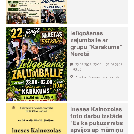
Ielīgošanas
zaļumballe ar
grupu “Karakums”
Neretā
22.06.2026 22:00 - 23.06.2026
- 03:00
Neretas Dzirnavu salas estrāde
Ineses Kalnozolas
foto darbu izstāde
"Es kā puķuzirnītis
apvijos ap māmiņu