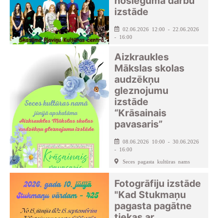
noslēguma darbu
izstāde
02.06.2026 12:00 - 22.06.2026
- 16:00
Pļaviņu kultūras centrs
Aizkraukles
Mākslas skolas
audzēkņu
gleznojumu
izstāde
“Krāsainais
pavasaris”
08.06.2026 10:00 - 30.06.2026
- 16:00
Seces pagasta kultūras nams
Fotogrāfiju izstāde
"Kad Stukmaņu
pagasta pagātne
tiekas ar