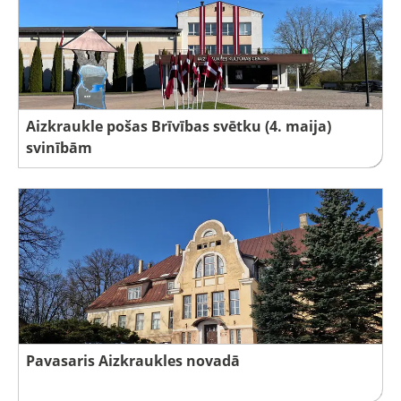
Aizkraukle pošas Brīvības svētku (4. maija)
svinībām
Pavasaris Aizkraukles novadā