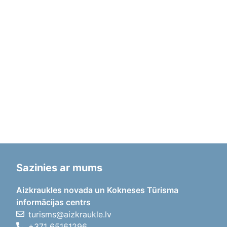
Sazinies ar mums
Aizkraukles novada un Kokneses Tūrisma
informācijas centrs
turisms@aizkraukle.lv
+371 65161296