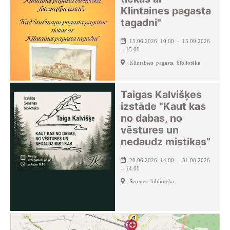
Klintaines pagasta
tagadni"
15.06.2026 10:00 - 15.09.2026
- 15:00
Klintaines pagasta bibliotēka
Taigas Kalvišķes
izstāde "Kaut kas
no dabas, no
vēstures un
nedaudz mistikas”
20.06.2026 14:00 - 31.08.2026
- 14:00
Sērenes bibliotēka