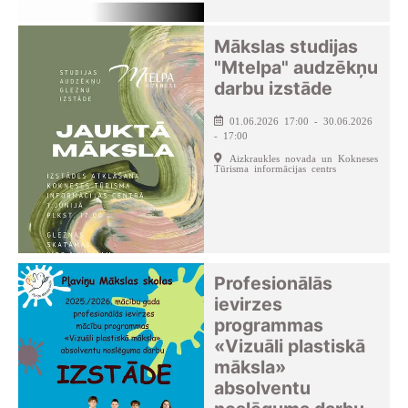
Mākslas studijas
"Mtelpa" audzēkņu
darbu izstāde
01.06.2026 17:00 - 30.06.2026
- 17:00
Aizkraukles novada un Kokneses
Tūrisma informācijas centrs
Profesionālās
ievirzes
programmas
«Vizuāli plastiskā
māksla»
absolventu