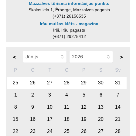
Mazzalves tūrisma informācijas punkts
Skolas iela 1, Ērberģe, Mazzalves pagasts
(+371) 26156535
Iršu muižas klēts - magazīna
Irši, Iršu pagasts
(+371) 29275412
<
>
P
O
T
C
P
S
Sv
25
26
27
28
29
30
31
1
2
3
4
5
6
7
8
9
10
11
12
13
14
15
16
17
18
19
20
21
22
23
24
25
26
27
28