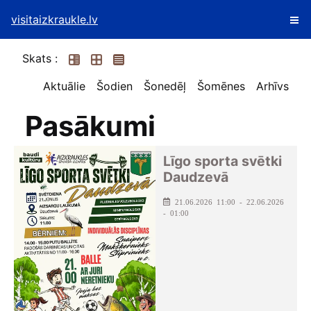
visitaizkraukle.lv
Skats :
Aktuālie
Šodien
Šonedēļ
Šomēnes
Arhīvs
Pasākumi
Līgo sporta svētki
Daudzevā
21.06.2026 11:00 - 22.06.2026
- 01:00