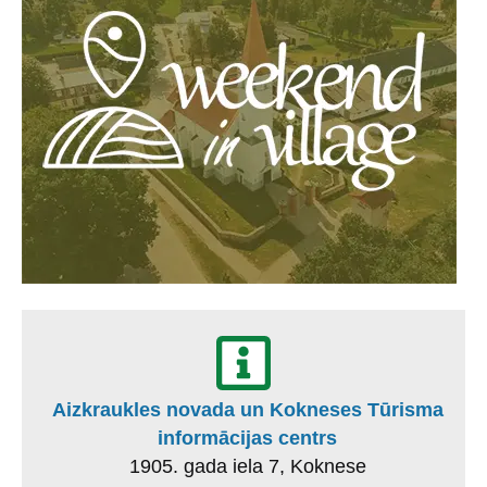
Aizkraukles novada un Kokneses Tūrisma
informācijas centrs
1905. gada iela 7, Koknese