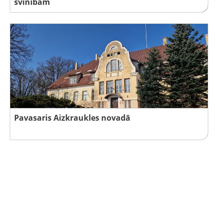
svinībām
Pavasaris Aizkraukles novadā