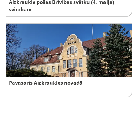
Aizkraukle pošas Brīvības svētku (4. maija)
svinībām
Pavasaris Aizkraukles novadā