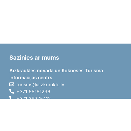
Sazinies ar mums
Aizkraukles novada un Kokneses Tūrisma
informācijas centrs
turisms@aizkraukle.lv
+371 65161296
+371 29275412
1905.gada iela 7, Koknese,
Aizkraukles novads, LV-5113
Darba laiki