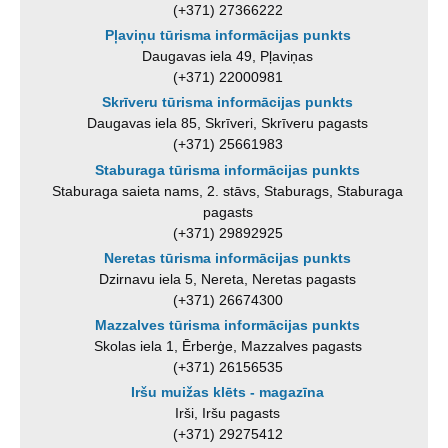
(+371) 27366222
Pļaviņu tūrisma informācijas punkts
Daugavas iela 49, Pļaviņas
(+371) 22000981
Skrīveru tūrisma informācijas punkts
Daugavas iela 85, Skrīveri, Skrīveru pagasts
(+371) 25661983
Staburaga tūrisma informācijas punkts
Staburaga saieta nams, 2. stāvs, Staburags, Staburaga
pagasts
(+371) 29892925
Neretas tūrisma informācijas punkts
Dzirnavu iela 5, Nereta, Neretas pagasts
(+371) 26674300
Mazzalves tūrisma informācijas punkts
Skolas iela 1, Ērberģe, Mazzalves pagasts
(+371) 26156535
Iršu muižas klēts - magazīna
Irši, Iršu pagasts
(+371) 29275412