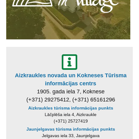
Aizkraukles novada un Kokneses Tūrisma
informācijas centrs
1905. gada iela 7, Koknese
(+371) 29275412, (+371) 65161296
Aizkraukles tūrisma informācijas punkts
Lāčplēša iela 4, Aizkraukle
(+371) 25727419
Jaunjelgavas tūrisma informācijas punkts
Jelgavas iela 33, Jaunjelgava