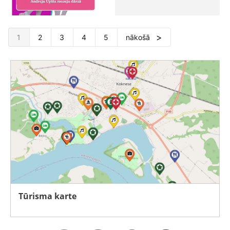
1
2
3
4
5
nākošā
Tūrisma karte