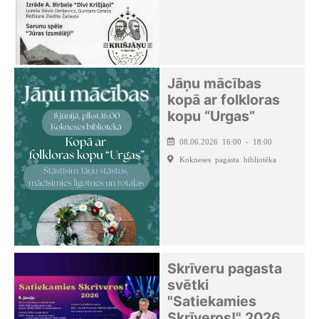
Jāņu mācības
kopā ar folkloras
kopu “Urgas”
08.06.2026 16:00 - 18:00
Kokneses pagasta bibliotēka
Skrīveru pagasta
svētki
"Satiekamies
Skrīveros!" 2026