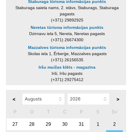
Staburaga tūrisma informācijas punkts
Staburaga saieta nams, 2. stāvs, Staburags, Staburaga
pagasts
(+371) 29892925
Neretas tūrisma informācijas punkts
Dzirnavu iela 5, Nereta, Neretas pagasts
(+371) 26674300
Mazzalves tūrisma informācijas punkts
Skolas iela 1, Ērberģe, Mazzalves pagasts
(+371) 26156535
Iršu muižas klēts - magazīna
Irši, Iršu pagasts
(+371) 29275412
<
>
P
O
T
C
P
S
Sv
27
28
29
30
31
1
2