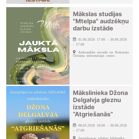
Mākslas studijas
"Mtelpa" audzēkņu
darbu izstāde
01.06.2026 17:00 - 30.06.2026
- 17:00
Aizkraukles novada un Kokneses
Tūrisma informācijas centrs
Mākslinieka Džona
Delgalvja gleznu
izstāde
“Atgriešanās”
08.05.2026 10:00 - 30.06.2026
- 17:00
Jaunjelgavas pilsētas bibliotēka