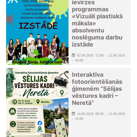
ievirzes
programmas
«Vizuāli plastiskā
māksla»
absolventu
noslēguma darbu
izstāde
02.06.2026 12:00 - 22.06.2026
- 16:00
Pļaviņu kultūras centrs
Interaktīva
fotoorientēšanās
ģimenēm “Sēlijas
vēstures kadri –
Neretā”
10.06.2026 08:00 - 21.06.2026
- 23:00