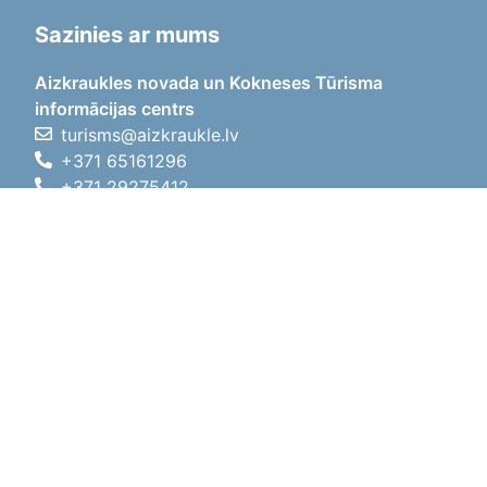
Sazinies ar mums
Aizkraukles novada un Kokneses Tūrisma
informācijas centrs
turisms@aizkraukle.lv
+371 65161296
+371 29275412
1905.gada iela 7, Koknese,
Aizkraukles novads, LV-5113
Darba laiki
Darba laiki
01.05.2026 - 30.09.2026
P, O, T, C, P
09:00 - 18:00
Pusdienu laiks
12:00 - 13:00
S
10:00 - 15:00
Sv
11:00 - 14:00