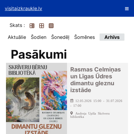
visitaizkraukle.lv
Skats :
Aktuālie
Šodien
Šonedēļ
Šomēnes
Arhīvs
Pasākumi
Rasmas Celmiņas
un Līgas Ūdres
dimantu gleznu
izstāde
12.05.2026 15:00 - 31.07.2026
- 17:00
Andreja Upīša Skrīveru
bibliotēka