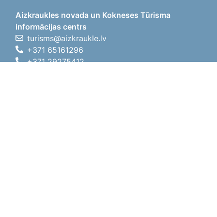
Aizkraukles novada un Kokneses Tūrisma
informācijas centrs
turisms@aizkraukle.lv
+371 65161296
+371 29275412
1905.gada iela 7, Koknese,
Aizkraukles novads, LV-5113
Darba laiki
Darba laiki
01.05.2026 - 30.09.2026
P, O, T, C, P
09:00 - 18:00
Pusdienu laiks
12:00 - 13:00
S
10:00 - 15:00
Sv
11:00 - 14:00
01.10.2025 - 30.04.2026
P, O, T, C, P
08:00 - 17:00
Pusdienu laiks
12:00