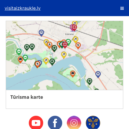
visitaizkraukle.lv
Tūrisma karte