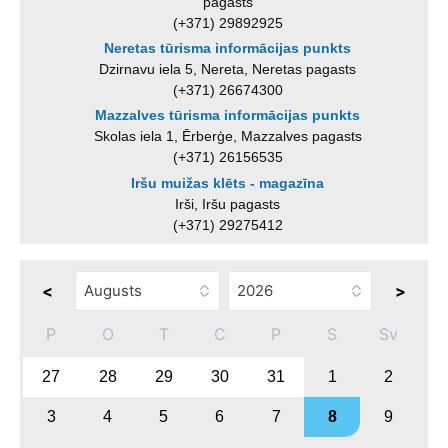
pagasts
(+371) 29892925
Neretas tūrisma informācijas punkts
Dzirnavu iela 5, Nereta, Neretas pagasts
(+371) 26674300
Mazzalves tūrisma informācijas punkts
Skolas iela 1, Ērberģe, Mazzalves pagasts
(+371) 26156535
Iršu muižas klēts - magazīna
Irši, Iršu pagasts
(+371) 29275412
<
>
P
O
T
C
P
S
Sv
27
28
29
30
31
1
2
3
4
5
6
7
8
9