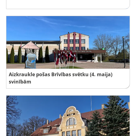
Aizkraukle pošas Brīvības svētku (4. maija)
svinībām