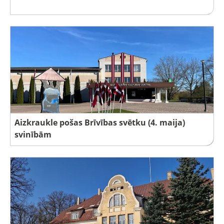
Aizkraukle pošas Brīvības svētku (4. maija)
svinībām