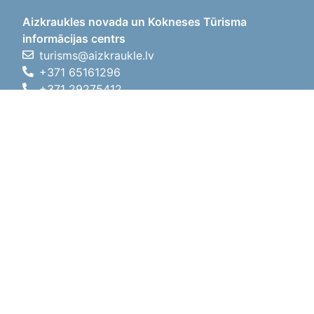
Aizkraukles novada un Kokneses Tūrisma
informācijas centrs
turisms@aizkraukle.lv
+371 65161296
+371 29275412
1905.gada iela 7, Koknese,
Aizkraukles novads, LV-5113
Darba laiki
Darba laiki
01.05.2026 - 30.09.2026
P, O, T, C, P
09:00 - 18:00
Pusdienu laiks
12:00 - 13:00
S
10:00 - 15:00
Sv
11:00 - 14:00
01.10.2025 - 30.04.2026
P, O, T, C, P
08:00 - 17:00
Pusdienu laiks
12:00