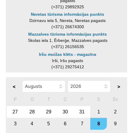
pagasts
(+371) 29892925
Neretas tūrisma informācijas punkts
Dzirnavu iela 5, Nereta, Neretas pagasts
(+371) 26674300
Mazzalves tūrisma informācijas punkts
Skolas iela 1, Ērberģe, Mazzalves pagasts
(+371) 26156535
Iršu muižas klēts - magazīna
Irši, Iršu pagasts
(+371) 29275412
<
>
P
O
T
C
P
S
Sv
27
28
29
30
31
1
2
3
4
5
6
7
8
9