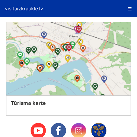
visitaizkraukle.lv
Tūrisma karte