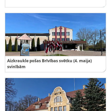
Aizkraukle pošas Brīvības svētku (4. maija)
svinībām