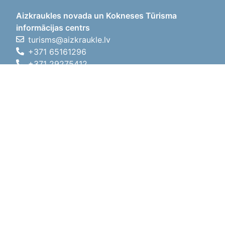
Aizkraukles novada un Kokneses Tūrisma
informācijas centrs
turisms@aizkraukle.lv
+371 65161296
+371 29275412
1905.gada iela 7, Koknese,
Aizkraukles novads, LV-5113
Darba laiki
Darba laiki
01.05.2026 - 30.09.2026
P, O, T, C, P
09:00 - 18:00
Pusdienu laiks
12:00 - 13:00
S
10:00 - 15:00
Sv
11:00 - 14:00
01.10.2025 - 30.04.2026
P, O, T, C, P
08:00 - 17:00
Pusdienu laiks
12:00