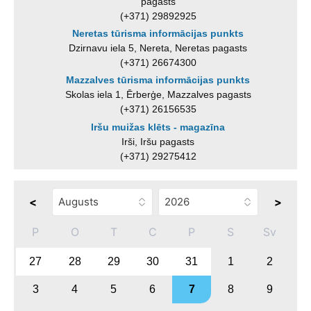
pagasts
(+371) 29892925
Neretas tūrisma informācijas punkts
Dzirnavu iela 5, Nereta, Neretas pagasts
(+371) 26674300
Mazzalves tūrisma informācijas punkts
Skolas iela 1, Ērberģe, Mazzalves pagasts
(+371) 26156535
Iršu muižas klēts - magazīna
Irši, Iršu pagasts
(+371) 29275412
<
>
P
O
T
C
P
S
Sv
27
28
29
30
31
1
2
3
4
5
6
7
8
9