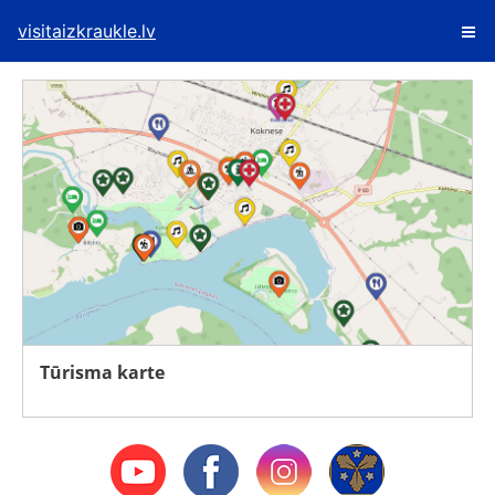
visitaizkraukle.lv
Tūrisma karte