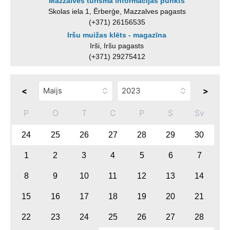
Mazzalves tūrisma informācijas punkts
Skolas iela 1, Ērberģe, Mazzalves pagasts
(+371) 26156535
Iršu muižas klēts - magazīna
Irši, Iršu pagasts
(+371) 29275412
<
>
P
O
T
C
P
S
Sv
24
25
26
27
28
29
30
1
2
3
4
5
6
7
8
9
10
11
12
13
14
15
16
17
18
19
20
21
22
23
24
25
26
27
28