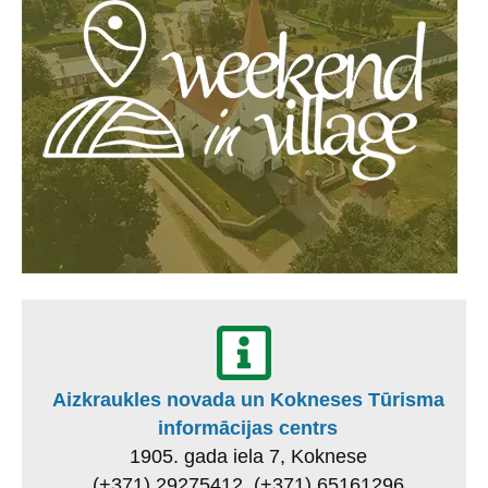
Aizkraukles novada un Kokneses Tūrisma
informācijas centrs
1905. gada iela 7, Koknese
(+371) 29275412, (+371) 65161296