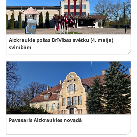
Aizkraukle pošas Brīvības svētku (4. maija)
svinībām
Pavasaris Aizkraukles novadā