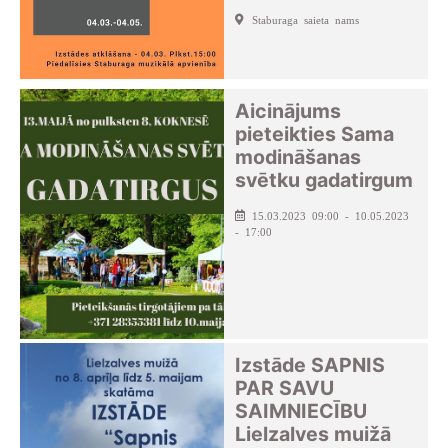
Staburaga saieta nams
Aicinājums
pieteikties Sama
modināšanas
svētku gadatirgum
15.03.2023 09:00 - 10.05.2023
- 17:00
Izstāde SAPNIS
PAR SAVU
SAIMNIECĪBU
Lielzalves muižā