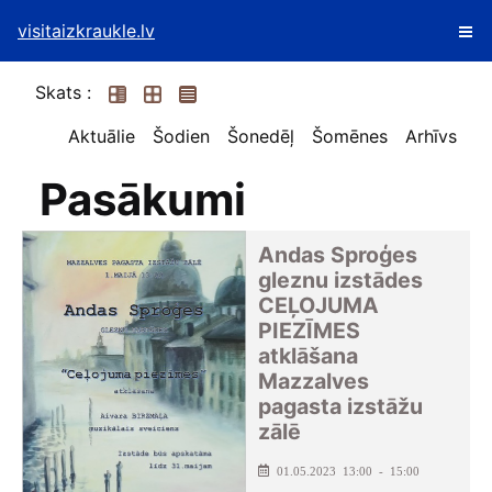
visitaizkraukle.lv
Skats :
Aktuālie
Šodien
Šonedēļ
Šomēnes
Arhīvs
Pasākumi
Andas Sproģes
gleznu izstādes
CEĻOJUMA
PIEZĪMES
atklāšana
Mazzalves
pagasta izstāžu
zālē
01.05.2023 13:00 - 15:00