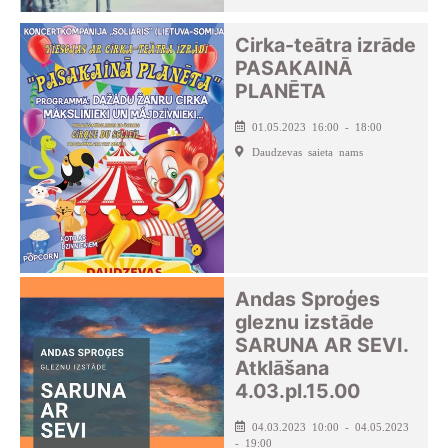
Cirka-teātra izrāde
PASAKAINĀ
PLANĒTA
01.05.2023 16:00 - 18:00
Daudzevas saieta nams
Andas Sproģes
gleznu izstāde
SARUNA AR SEVI.
Atklāšana
4.03.pl.15.00
04.03.2023 10:00 - 04.05.2023
- 19:00