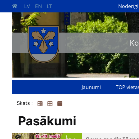
Noderīgi
LV
EN
LT
Ko
Jaunumi
TOP vieta
Skats :
Pasākumi