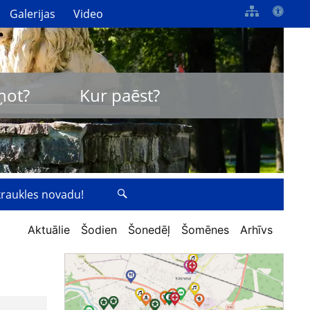
Galerijas
Video
ņot?
Kur paēst?
zkraukles novadu!
Aktuālie
Šodien
Šonedēļ
Šomēnes
Arhīvs