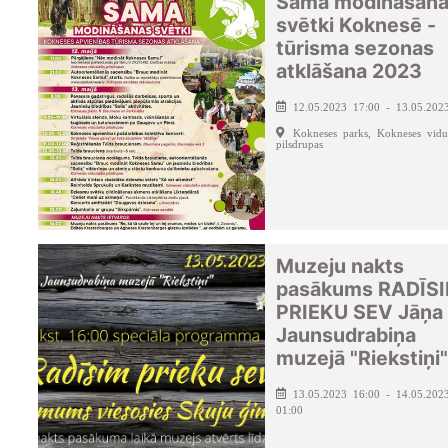
Sama modināšan
svētki Koknesē -
tūrisma sezonas
atklāšana 2023
12.05.2023 17:00 - 13.05.202
Kokneses parks, Kokneses vidu
pilsdrupas
Muzeju nakts
pasākums RADĪS
PRIEKU SEV Jāņa
Jaunsudrabiņa
muzejā "Riekstiņi"
13.05.2023 16:00 - 14.05.202
01:00