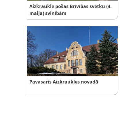
Aizkraukle pošas Brīvības svētku (4.
maija) svinībām
Pavasaris Aizkraukles novadā