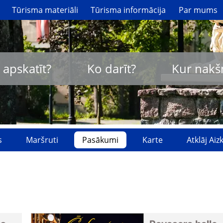
Tūrisma materiāli
Tūrisma informācija
Par mums
 apskatīt?
Ko darīt?
Kur nakš
s
Maršruti
Pasākumi
Karte
Atklāj Ai