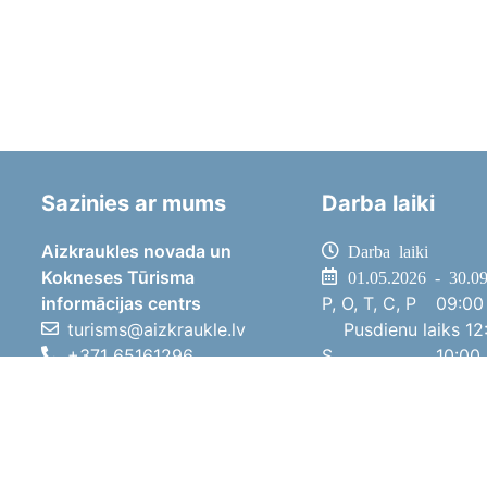
Sazinies ar mums
Darba laiki
Aizkraukles novada un
Darba laiki
Kokneses Tūrisma
01.05.2026 - 30.0
informācijas centrs
P, O, T, C, P
09:00 
turisms@aizkraukle.lv
Pusdienu laiks
12:
+371 65161296
S
10:00 
+371 29275412
Sv
11:00 
1905.gada iela 7, Koknese,
01.10.2025 - 30.0
Aizkraukles novads, LV-5113
P, O, T, C, P
08:00 
Pusdienu laiks
12:
S
10:00 