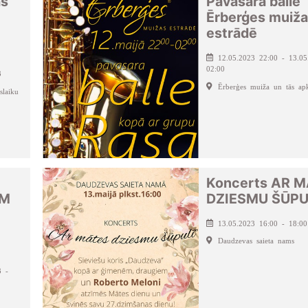
as
Pavasara balle
Ērberģes muiž
estrādē
12.05.2023 22:00 - 13.05
02:00
3
Ērberģes muiža un tās apk
slaiku
Koncerts AR 
IM
DZIESMU ŠŪPU
13.05.2023 16:00 - 18:00
Daudzevas saieta nams
3 -