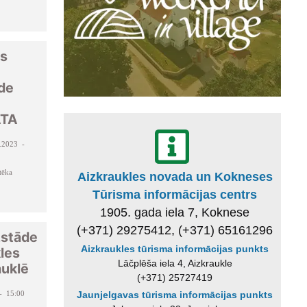
es
de
TA
.2023 -
tēka
Aizkraukles novada un Kokneses
Tūrisma informācijas centrs
1905. gada iela 7, Koknese
(+371) 29275412, (+371) 65161296
zstāde
Aizkraukles tūrisma informācijas punkts
kles
Lāčplēša iela 4, Aizkraukle
auklē
(+371) 25727419
- 15:00
Jaunjelgavas tūrisma informācijas punkts