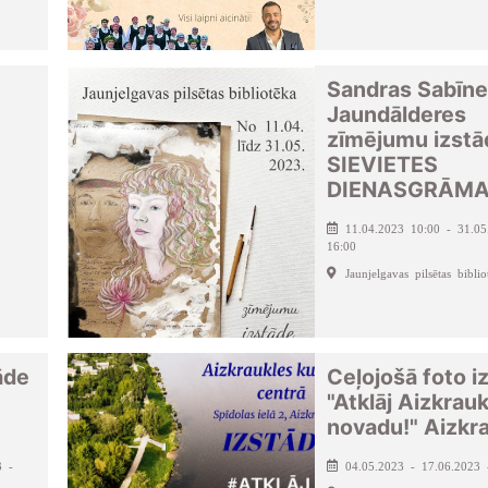
Sandras Sabīn
Jaundālderes
zīmējumu izstā
SIEVIETES
DIENASGRĀMA
11.04.2023 10:00 - 31.05
16:00
Jaunjelgavas pilsētas biblio
āde
Ceļojošā foto i
"Atklāj Aizkrau
novadu!" Aizkr
3 -
04.05.2023 - 17.06.2023 