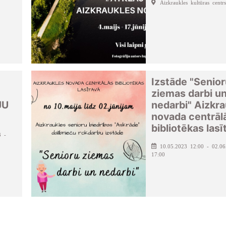
Aizkraukles kultūras centrs
Izstāde "Senio
ziemas darbi u
JU
nedarbi" Aizkra
novada centrāl
bibliotēkas lasī
3 -
10.05.2023 12:00 - 02.06
17:00