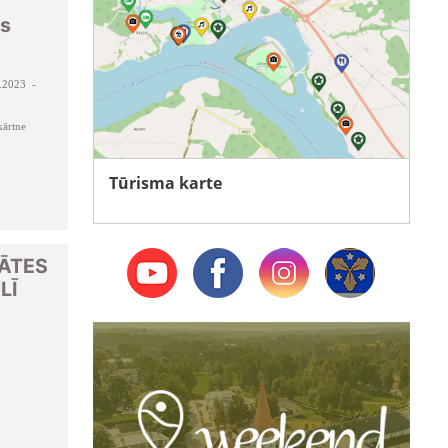
as
.2023 -
ārtne
Tūrisma karte
MĀTES
LĪ