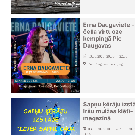
Erna Daugaviete -
čella virtuoze
kempingā Pie
Daugavas
13.05.2023 20:00 - 22:00
Pie Daugavas, kempings
Sapņu ķērāju izst
Iršu muižas klētī-
magazīnā
03.05.2023 10:00 - 31.05.202
16:00