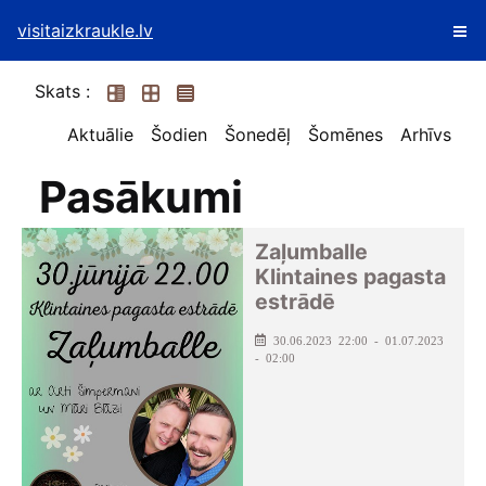
visitaizkraukle.lv
Skats :
Aktuālie
Šodien
Šonedēļ
Šomēnes
Arhīvs
Pasākumi
Zaļumballe
Klintaines pagasta
estrādē
30.06.2023 22:00 - 01.07.2023
- 02:00