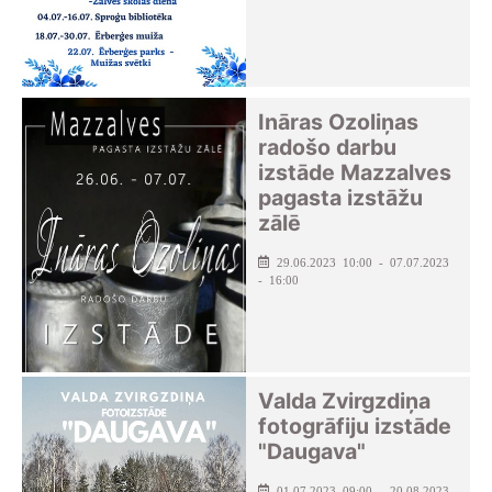
Ināras Ozoliņas
radošo darbu
izstāde Mazzalves
pagasta izstāžu
zālē
29.06.2023 10:00 - 07.07.2023
- 16:00
Valda Zvirgzdiņa
fotogrāfiju izstāde
"Daugava"
01.07.2023 09:00 - 20.08.2023