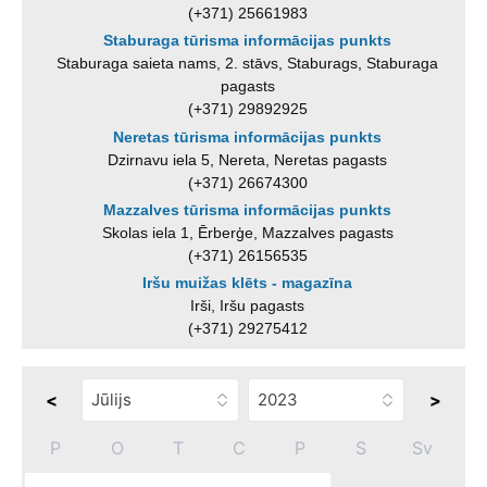
(+371) 25661983
Staburaga tūrisma informācijas punkts
Staburaga saieta nams, 2. stāvs, Staburags, Staburaga
pagasts
(+371) 29892925
Neretas tūrisma informācijas punkts
Dzirnavu iela 5, Nereta, Neretas pagasts
(+371) 26674300
Mazzalves tūrisma informācijas punkts
Skolas iela 1, Ērberģe, Mazzalves pagasts
(+371) 26156535
Iršu muižas klēts - magazīna
Irši, Iršu pagasts
(+371) 29275412
<
>
P
O
T
C
P
S
Sv