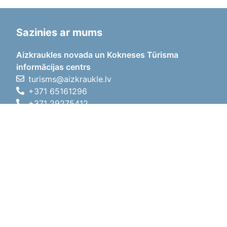
Sazinies ar mums
Aizkraukles novada un Kokneses Tūrisma
informācijas centrs
turisms@aizkraukle.lv
+371 65161296
+371 29275412
1905.gada iela 7, Koknese,
Aizkraukles novads, LV-5113
Darba laiki
Darba laiki
01.05.2026 - 30.09.2026
P, O, T, C, P
09:00 - 18:00
Pusdienu laiks
12:00 - 13:00
S
10:00 - 15:00