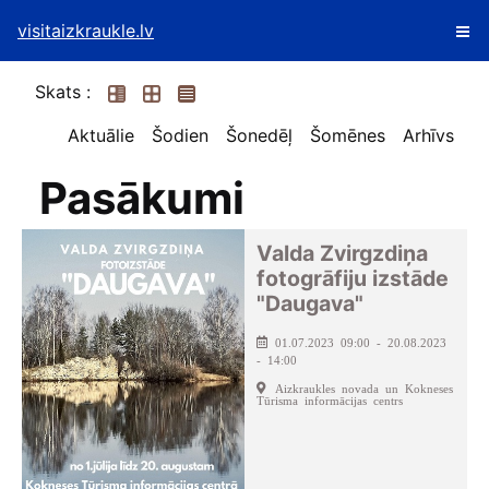
visitaizkraukle.lv
Skats :
Aktuālie
Šodien
Šonedēļ
Šomēnes
Arhīvs
Pasākumi
Valda Zvirgzdiņa
fotogrāfiju izstāde
"Daugava"
01.07.2023 09:00 - 20.08.2023
- 14:00
Aizkraukles novada un Kokneses
Tūrisma informācijas centrs