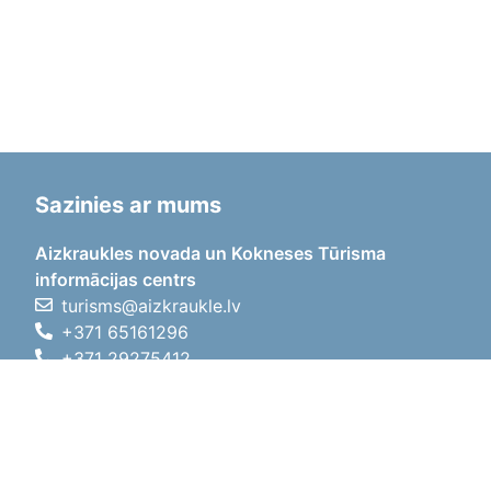
Sazinies ar mums
Aizkraukles novada un Kokneses Tūrisma
informācijas centrs
turisms@aizkraukle.lv
+371 65161296
+371 29275412
1905.gada iela 7, Koknese,
Aizkraukles novads, LV-5113
Darba laiki