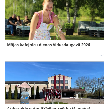
Mājas kafejnīcu dienas Vidusdaugavā 2026
Aizkraukle pošas Brīvības svētku (4. maija)