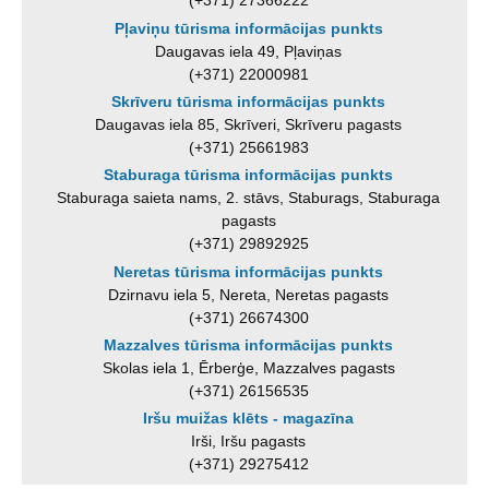
(+371) 27366222
Pļaviņu tūrisma informācijas punkts
Daugavas iela 49, Pļaviņas
(+371) 22000981
Skrīveru tūrisma informācijas punkts
Daugavas iela 85, Skrīveri, Skrīveru pagasts
(+371) 25661983
Staburaga tūrisma informācijas punkts
Staburaga saieta nams, 2. stāvs, Staburags, Staburaga
pagasts
(+371) 29892925
Neretas tūrisma informācijas punkts
Dzirnavu iela 5, Nereta, Neretas pagasts
(+371) 26674300
Mazzalves tūrisma informācijas punkts
Skolas iela 1, Ērberģe, Mazzalves pagasts
(+371) 26156535
Iršu muižas klēts - magazīna
Irši, Iršu pagasts
(+371) 29275412