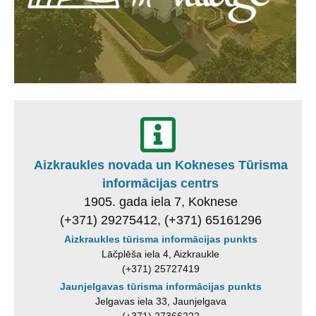
Aizkraukles novada un Kokneses Tūrisma
informācijas centrs
1905. gada iela 7, Koknese
(+371) 29275412, (+371) 65161296
Aizkraukles tūrisma informācijas punkts
Lāčplēša iela 4, Aizkraukle
(+371) 25727419
Jaunjelgavas tūrisma informācijas punkts
Jelgavas iela 33, Jaunjelgava